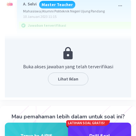
A. Selvi
Master Teacher
Mahasiswa/Alumni Politeknik Negeri Ujung Pandang
10 Januari 2023 11:15
Jawaban terverifikasi
Jawabannya E.
Pembahasan:
Kebutuhan kolektif atau kebutuhan kelompok
Buka akses jawaban yang telah terverifikasi
adalah kebutuhan yang dibutuhkan oleh banyak
orang, dan dirasakan manfaatnya secara
Lihat Iklan
bersama-sama. Yang termasuk kebutuhan
kolektif adalah jalan, jembatan, sekolah, rumah
sakit, bandara, tempat ibadah, dan lainnya.
Jadi, jawabannya adalah E. kolektif.
Mau pemahaman lebih dalam untuk soal ini?
LATIHAN SOAL GRATIS!
·
0.0
(
0
)
Balas
Beri Rating
Tanya ke AiRIS
Drill Soal