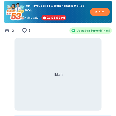
Ikuti Tryout SNBT & Menangkan E-Wallet
100rb
Klaim
Habis dalam
01
:
11
:
32
:
04
1
2
Jawaban terverifikasi
Iklan