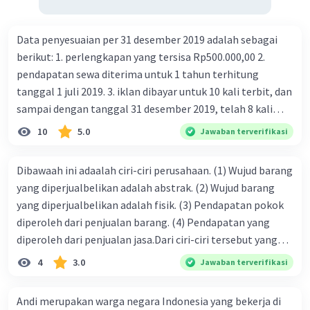
Data penyesuaian per 31 desember 2019 adalah sebagai
berikut: 1. perlengkapan yang tersisa Rp500.000,00 2.
pendapatan sewa diterima untuk 1 tahun terhitung
tanggal 1 juli 2019. 3. iklan dibayar untuk 10 kali terbit, dan
sampai dengan tanggal 31 desember 2019, telah 8 kali
terbit. 4. gaji terutang untuk periode berjalan sebesar
10
5.0
Jawaban terverifikasi
Rp800.000,00 dari data di atas, pencatatan jurnal pembalik
yang benar adalah ....
Dibawaah ini adaalah ciri-ciri perusahaan. (1) Wujud barang
yang diperjualbelikan adalah abstrak. (2) Wujud barang
yang diperjualbelikan adalah fisik. (3) Pendapatan pokok
diperoleh dari penjualan barang. (4) Pendapatan yang
diperoleh dari penjualan jasa.Dari ciri-ciri tersebut yang
merupakan ciri dari perusahaan dagang ditunjukan pada
4
3.0
Jawaban terverifikasi
nomor…. a. 1 dan 3 b. 3 dan 4 c. 2 dan 3 d. 1 dan 2 e. 2 dan 4
Andi merupakan warga negara Indonesia yang bekerja di