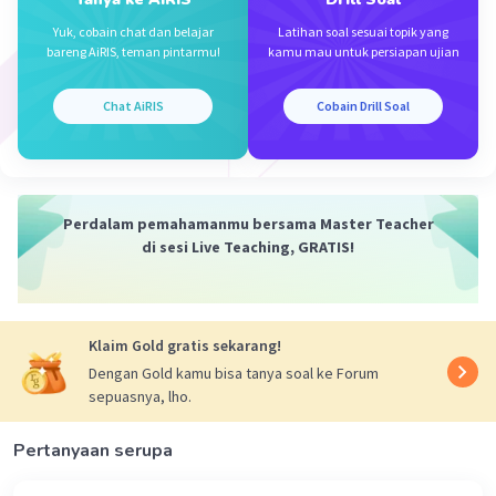
Yuk, cobain chat dan belajar
Latihan soal sesuai topik yang
bareng AiRIS, teman pintarmu!
kamu mau untuk persiapan ujian
Chat AiRIS
Cobain Drill Soal
Iklan
Perdalam pemahamanmu bersama Master Teacher
di sesi Live Teaching, GRATIS!
Klaim Gold gratis sekarang!
Dengan Gold kamu bisa tanya soal ke Forum
sepuasnya, lho.
Pertanyaan serupa