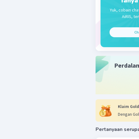
Tanya
Yuk, cobain cha
AiRIS, te
Ch
Perdala
Klaim Gold
Dengan Gol
Pertanyaan serup