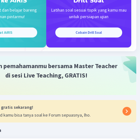
 ke AiRIS
Drill Soal
t dan belajar bareng
Latihan soal sesuai topik yang kamu mau
man pintarmu!
untuk persiapan ujian
at AiRIS
Cobain Drill Soal
m pemahamanmu bersama Master Teacher
di sesi Live Teaching, GRATIS!
 gratis sekarang!
d kamu bisa tanya soal ke Forum sepuasnya, lho.
a