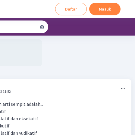
Daftar
Masuk
3 11:52
arti sempit adalah...
tif
latif dan eksekutif
kutif
latif dan yudikatif