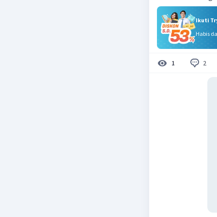
Ikuti T
Habis d
2
1