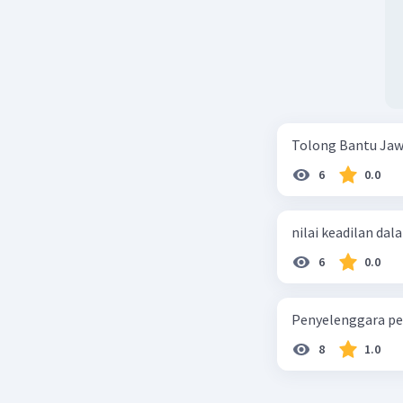
Tolong Bantu Jaw
6
0.0
nilai keadilan dal
6
0.0
Penyelenggara pe
8
1.0