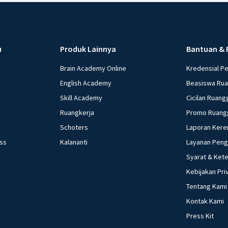
u
Produk Lainnya
Bantuan & 
Brain Academy Online
Kredensial P
English Academy
Beasiswa Ru
Skill Academy
Cicilan Ruang
Ruangkerja
Promo Ruang
Schoters
Laporan Kere
ess
Kalananti
Layanan Pen
Syarat & Ket
Kebijakan Pri
Tentang Kami
Kontak Kami
Press Kit