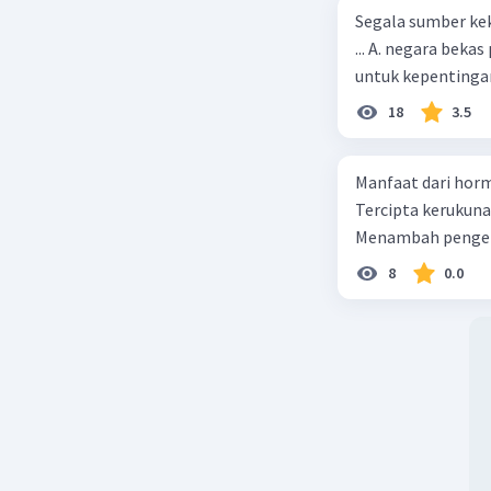
Segala sumber kek
... A. negara bekas penjajah B. pejabat negara yang berpengaruh C. pemerintah
untuk kepentingan
18
3.5
Manfaat dari horm
Tercipta kerukun
Menambah pengeta
8
0.0