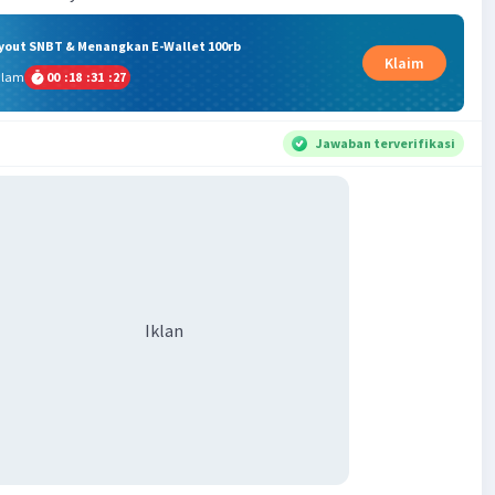
ryout SNBT & Menangkan E-Wallet 100rb
Klaim
alam
00
:
18
:
31
:
27
Jawaban terverifikasi
Iklan