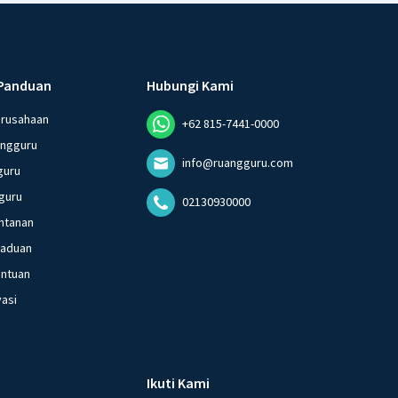
Panduan
Hubungi Kami
erusahaan
+62 815-7441-0000
angguru
info@ruangguru.com
guru
guru
02130930000
ntanan
gaduan
entuan
vasi
Ikuti Kami