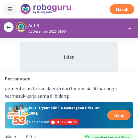
Masuk
Arif R
01 Desember 2023 04:00
Iklan
Pertanyaan
pementasan tarian daerah dari Indonesia di luar negri
termasuk kerja sama di bidang
Ikuti Tryout SNBT & Menangkan E-Wallet
100rb
Klaim
Habis dalam
01
:
16
:
44
:
20
1
2
Jawaban terverifikasi