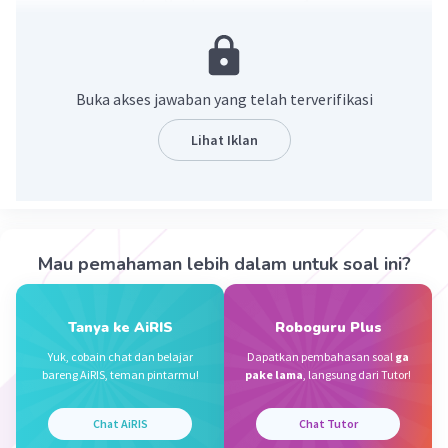
Penjelasan :
Berikut ini contoh kerja sama di bidang
budaya.
Buka akses jawaban yang telah terverifikasi
Adanya Pekan
Budaya
Lihat Iklan
Pertunjukan Kesenian
Pameran
Budaya
Film dan Penghargaan Festival
Internasional
Mau pemahaman lebih dalam untuk soal ini?
·
0.0
(
0
)
Balas
Beri Rating
Tanya ke AiRIS
Roboguru Plus
Yuk, cobain chat dan belajar
Dapatkan pembahasan soal
ga
bareng AiRIS, teman pintarmu!
pake lama
, langsung dari Tutor!
Chat AiRIS
Chat Tutor