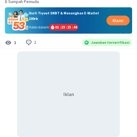
D Sumpah Pemuda
Ikuti Tryout SNBT & Menangkan E-Wallet
100rb
Klaim
Habis dalam
01
:
23
:
15
:
43
2
1
Jawaban terverifikasi
Iklan