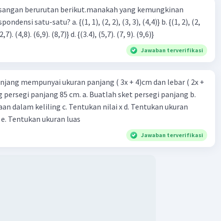
12)(3x + 2) = 0
sangan berurutan berikut.manakah yang kemungkinan
+ 2) = 0
3), (3, 4). (4,5)} c. {(2,7). (4,8). (6,9). (8,7)} d. {(3.4), (5,7). (7, 9). (9,6)}
Jawaban terverifikasi
njang mempunyai ukuran panjang ( 3x + 4)cm dan lebar ( 2x +
ing persegi panjang 85 cm. a. Buatlah sket persegi panjang b.
n dalam keliling c. Tentukan nilai x d. Tentukan ukuran
 e. Tentukan ukuran luas
uat nol dari fungsi kuadrat di atas adalah 4 dan -⅔
Jawaban terverifikasi
·
0.0
(
0
)
Balas
ating