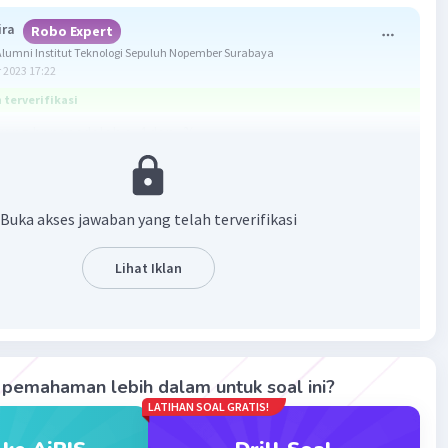
ira
Robo Expert
umni Institut Teknologi Sepuluh Nopember Surabaya
 2023 17:22
terverifikasi
ang benar adalah a. 4 dan -⅔
bali:
ketahui fungsi kuadrat f(x) = ax² + bx + c maka pembuat nol
Buka akses jawaban yang telah terverifikasi
adalah ax² + bx + c = 0
torkan persamaan kuadrat:
Lihat Iklan
c = 0
 p)(ax + q) = 0
pemahaman lebih dalam untuk soal ini?
LATIHAN SOAL GRATIS!
:
- 10x - 8