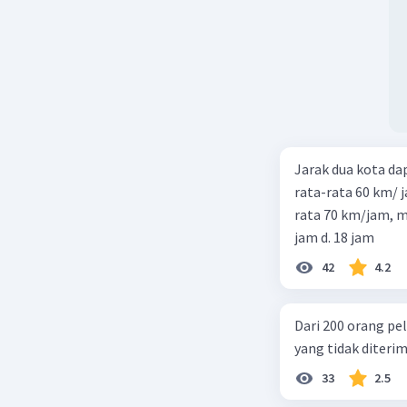
Jarak dua kota d
rata-rata 60 km/ 
rata 70 km/jam, maka waktu
jam d. 18 jam
42
4.2
Dari 200 orang pe
yang tidak diterima
33
2.5