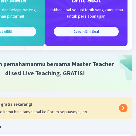
 ke AiRIS
Drill Soal
t dan belajar bareng
Latihan soal sesuai topik yang kamu mau
l fungsi = ....
man pintarmu!
untuk persiapan ujian
- 10x - 8
at AiRIS
Cobain Drill Soal
ol fungsi:
 8 = 0 ➡️ a = 3, b = -10, c = -8
)
m pemahamanmu bersama Master Teacher
4
di sesi Live Teaching, GRATIS!
0
-10
 q = 2
 gratis sekarang!
d kamu bisa tanya soal ke Forum sepuasnya, lho.
 8 = 0
2)}(3x + 2) = 0
a
(3x + 2) = 0