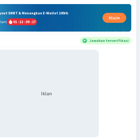
ryout SNBT & Menangkan E-Wallet 100rb
Klaim
alam
01
:
12
:
39
:
17
Jawaban terverifikasi
Iklan