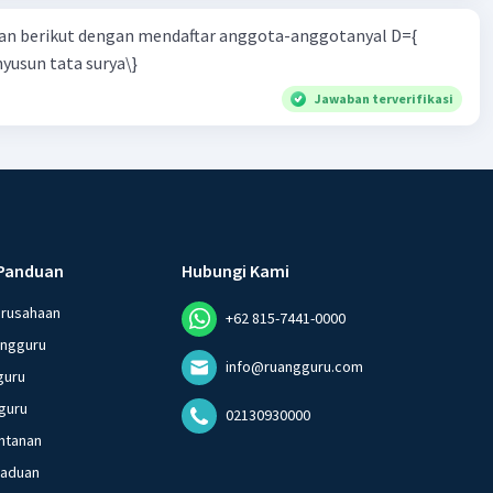
n berikut dengan mendaftar anggota-anggotanyal D={
yusun tata surya\}
Jawaban terverifikasi
Panduan
Hubungi Kami
erusahaan
+62 815-7441-0000
angguru
info@ruangguru.com
guru
guru
02130930000
ntanan
gaduan