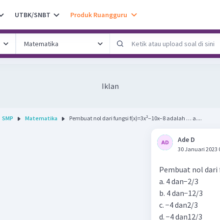
UTBK/SNBT
Produk Ruangguru
Iklan
SMP
Matematika
Pembuat nol dari fungsi f(x)=3x²−10x−8 adalah … a....
Ade D
30 Januari 2023 
Pembuat nol dari 
a. 4 dan−2/3
b. 4 dan−12/3
c. −4 dan2/3
d. −4 dan12/3