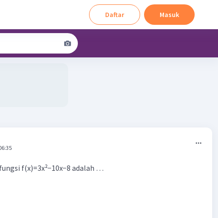
Daftar
Masuk
06:35
fungsi f(x)=3x²−10x−8 adalah …