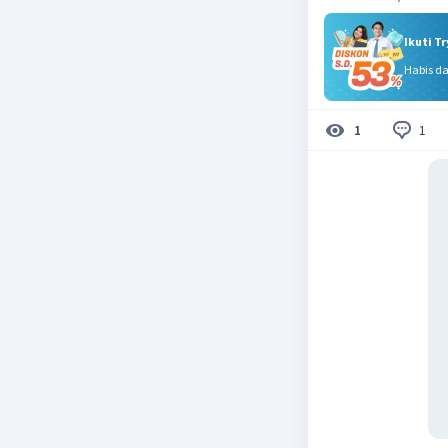
Ikuti T
Habis d
1
1