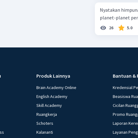
Nyatakan himpuna
planet-planet pen
26
5.0
u
Produk Lainnya
Bantuan & 
Brain Academy Online
Kredensial P
English Academy
Beasiswa Ru
Skill Academy
Cicilan Ruang
Ruangkerja
Promo Ruang
Schoters
Laporan Kere
ess
Kalananti
Layanan Pen