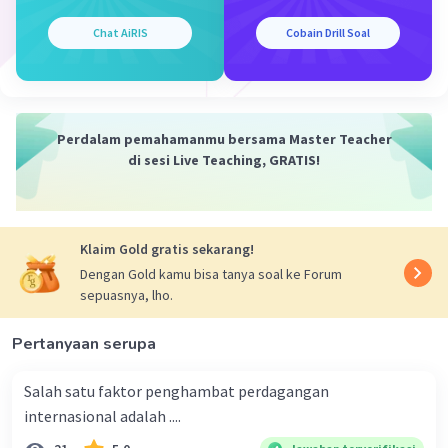
·
0.0
(
0
)
Balas
Beri Rating
Chat AiRIS
Cobain Drill Soal
Perdalam pemahamanmu bersama Master Teacher
di sesi Live Teaching, GRATIS!
Iklan
Klaim Gold gratis sekarang!
Dengan Gold kamu bisa tanya soal ke Forum
sepuasnya, lho.
Pertanyaan serupa
Salah satu faktor penghambat perdagangan
internasional adalah ....