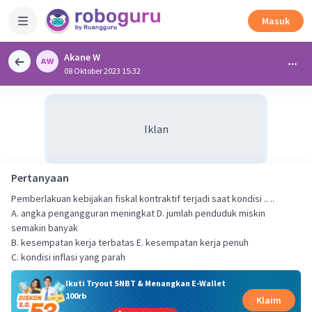
Masuk
Akane W
08 Oktober 2023 15:32
Iklan
Pertanyaan
Pemberlakuan kebijakan fiskal kontraktif terjadi saat kondisi .. ..
A. angka pengangguran meningkat D. jumlah penduduk miskin
semakin banyak
B. kesempatan kerja terbatas E. kesempatan kerja penuh
C. kondisi inflasi yang parah
Ikuti Tryout SNBT & Menangkan E-Wallet
100rb
Klaim