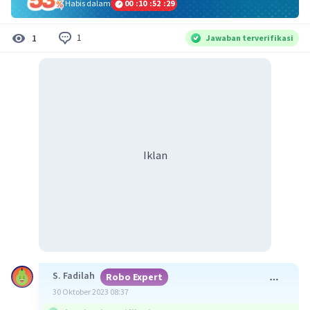
Habis dalam
00
:
10
:
52
:
29
1
1
Jawaban terverifikasi
Iklan
S. Fadilah
Robo Expert
30 Oktober 2023 08:37