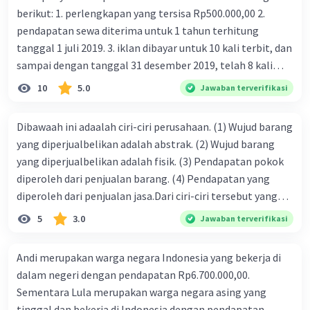
berikut: 1. perlengkapan yang tersisa Rp500.000,00 2.
pendapatan sewa diterima untuk 1 tahun terhitung
tanggal 1 juli 2019. 3. iklan dibayar untuk 10 kali terbit, dan
sampai dengan tanggal 31 desember 2019, telah 8 kali
terbit. 4. gaji terutang untuk periode berjalan sebesar
10
5.0
Jawaban terverifikasi
Rp800.000,00 dari data di atas, pencatatan jurnal pembalik
yang benar adalah ....
Dibawaah ini adaalah ciri-ciri perusahaan. (1) Wujud barang
yang diperjualbelikan adalah abstrak. (2) Wujud barang
yang diperjualbelikan adalah fisik. (3) Pendapatan pokok
diperoleh dari penjualan barang. (4) Pendapatan yang
diperoleh dari penjualan jasa.Dari ciri-ciri tersebut yang
merupakan ciri dari perusahaan dagang ditunjukan pada
5
3.0
Jawaban terverifikasi
nomor…. a. 1 dan 3 b. 3 dan 4 c. 2 dan 3 d. 1 dan 2 e. 2 dan 4
Andi merupakan warga negara Indonesia yang bekerja di
dalam negeri dengan pendapatan Rp6.700.000,00.
Sementara Lula merupakan warga negara asing yang
tinggal dan bekerja di Indonesia dengan pendapatan