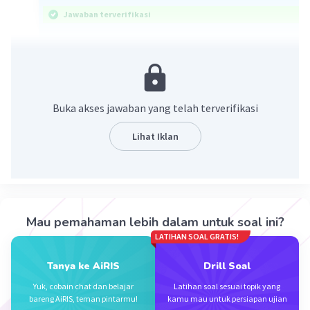
Jawaban terverifikasi
Pilihan jawaban yang tepat adalah B, mitosis.
Pembelahan mitosis adalah pembelaha sel yang
menghasilkan dua sel anak dengan jumlah
Buka akses jawaban yang telah terverifikasi
kromosom yang sama seperti sel induknya.
Pembelahan mitosis terjadi di semua sel-sel
Lihat Iklan
tubuh (sel somatis), kecuali sel-sel gamet.
Pembelahan mitosis terjadi melalui beberapa
tahapan, yaitu profase, metafase, anafase, dan
telofase.
Mau pemahaman lebih dalam untuk soal ini?
Jadi, pilihan jawaban yang tepat adalah B,
LATIHAN SOAL GRATIS!
mitosis.
Tanya ke AiRIS
Drill Soal
·
0.0
(
0
)
Balas
Beri Rating
Yuk, cobain chat dan belajar
Latihan soal sesuai topik yang
bareng AiRIS, teman pintarmu!
kamu mau untuk persiapan ujian