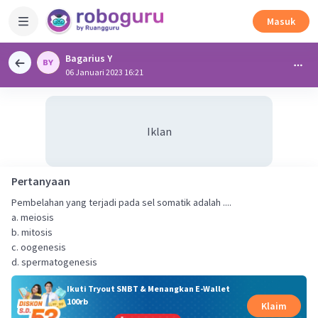
Masuk
Bagarius Y
06 Januari 2023 16:21
Iklan
Pertanyaan
Pembelahan yang terjadi pada sel somatik adalah ....
a. meiosis
b. mitosis
c. oogenesis
d. spermatogenesis
Ikuti Tryout SNBT & Menangkan E-Wallet
100rb
Klaim