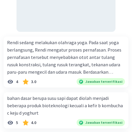
Rendi sedang melakukan olahraga yoga. Pada saat yoga
berlangsung, Rendi mengatur proses pernafasan. Proses
pernafasan tersebut menyebabkan otot antar tulang
rusuk konstraksi, tulang rusuk terangkat, tekanan udara
paru-paru mengecil dan udara masuk. Berdasarkan
informasi tersebut, dapat disimpulkan bahwa Rendi
4
3.0
Jawaban terverifikasi
sedang melakukan proses pernafasan....
bahan dasar berupa susu sapi dapat diolah menjadi
beberapa produk bioteknologi kecuali a kefir b kombucha
c keju d yoghurt
5
4.0
Jawaban terverifikasi