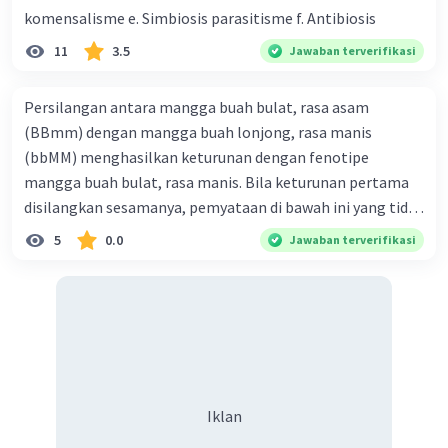
komensalisme e. Simbiosis parasitisme f. Antibiosis
11
3.5
Jawaban terverifikasi
Persilangan antara mangga buah bulat, rasa asam
(BBmm) dengan mangga buah lonjong, rasa manis
(bbMM) menghasilkan keturunan dengan fenotipe
mangga buah bulat, rasa manis. Bila keturunan pertama
disilangkan sesamanya, pemyataan di bawah ini yang tidak
benar mengenai keturunan yang dihasilkan dari
5
0.0
Jawaban terverifikasi
persilangan terse but adalah ... A. dihasilkan sembilan
mangga buah bulat, rasa mants B. dihasilkan tiga mangga
buah lonjong, rasa asam C. dihasi lkan tiga mangga buah
bulat, rasa manis D. dihasi lkan tiga mangga buah bulat,
rasa asam
Iklan