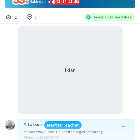
Habis dalam
01
:
14
:
15
:
52
1
2
Jawaban terverifikasi
Iklan
Y. Laksmi
Master Teacher
Mahasiswa/Alumni Universitas Negeri Semarang
09 Januari 2023 05:44