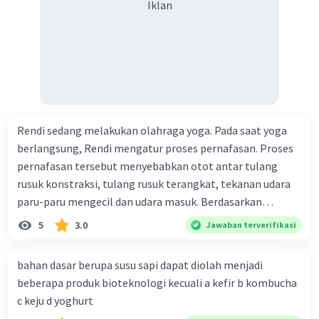
Iklan
Rendi sedang melakukan olahraga yoga. Pada saat yoga
berlangsung, Rendi mengatur proses pernafasan. Proses
pernafasan tersebut menyebabkan otot antar tulang
rusuk konstraksi, tulang rusuk terangkat, tekanan udara
paru-paru mengecil dan udara masuk. Berdasarkan
informasi tersebut, dapat disimpulkan bahwa Rendi
5
3.0
Jawaban terverifikasi
sedang melakukan proses pernafasan....
bahan dasar berupa susu sapi dapat diolah menjadi
beberapa produk bioteknologi kecuali a kefir b kombucha
c keju d yoghurt