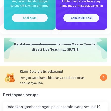
Yuk, cobain chat dan belajar
Latihan soal sesuai topik yang
setengahnya
bareng AiRIS, teman pintarmu!
kamu mau untuk persiapan ujian
mitosis adalah proses pembelahan sel yang
menghasilkan sel anak yang identik secara genetik
Chat AiRIS
Cobain Drill Soal
dengan sel induk . pembelahan ini biasanya terjadi pada
sel somatik (sel tubuh) untuk pertumbuhan dan
perbaikan sel
gamet adalah sel kelamin
Perdalam pemahamanmu bersama Master Teacher
jadi jawaban paling tepat yang (B) yahh
di sesi Live Teaching, GRATIS!
·
0.0
(
0
)
Balas
Beri Rating
Klaim Gold gratis sekarang!
Dengan Gold kamu bisa tanya soal ke Forum
sepuasnya, lho.
Pertanyaan serupa
Jodohkan gambar dengan pola interaksi yang sesuai! 10.