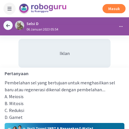
Masuk
Selsi D
06 Januari 2023 05:54
Iklan
Pertanyaan
Pembelahan sel yang bertujuan untuk menghasilkan sel
baru atau regenerasi dikenal dengan pembelahan....
A. Meiosis
B. Mitosis
C. Reduksi
D. Gamet
Ikuti Tryout SNBT & Menangkan E-Wallet