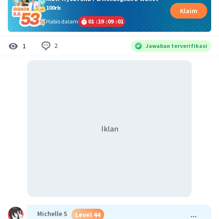
100rb
Klaim
Habis dalam
01
:
19
:
09
:
00
2
1
Jawaban terverifikasi
Iklan
Michelle S
Level 44