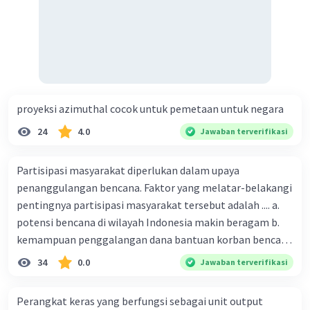
proyeksi azimuthal cocok untuk pemetaan untuk negara
24
4.0
Jawaban terverifikasi
Partisipasi masyarakat diperlukan dalam upaya
penanggulangan bencana. Faktor yang melatar-belakangi
pentingnya partisipasi masyarakat tersebut adalah .... a.
potensi bencana di wilayah Indonesia makin beragam b.
kemampuan penggalangan dana bantuan korban bencana
makin tinggi c. pemahaman pendidikan kebencanaan
34
0.0
Jawaban terverifikasi
kepada masyarakat masih rendah d. masyarakat
merupakan pihak yang langsung berhadapan dengan
Perangkat keras yang berfungsi sebagai unit output
bencana e. kepercayaan pemerintah bahwa masyarakat