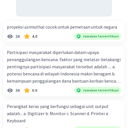
Oleh karena itu, pembangunan dan operasional
pelabuhan serta galangan kapal adalah langkah penting
dalam memperkuat posisi Indonesia sebagai poros
proyeksi azimuthal cocok untuk pemetaan untuk negara
maritim dunia, karena mereka menjadi fondasi penting
bagi konektivitas maritim, ekonomi, dan pertahanan
24
4.0
Jawaban terverifikasi
nasional.
Partisipasi masyarakat diperlukan dalam upaya
·
0.0
(
0
)
Balas
Beri Rating
penanggulangan bencana. Faktor yang melatar-belakangi
pentingnya partisipasi masyarakat tersebut adalah .... a.
potensi bencana di wilayah Indonesia makin beragam b.
kemampuan penggalangan dana bantuan korban bencana
makin tinggi c. pemahaman pendidikan kebencanaan
34
0.0
Jawaban terverifikasi
kepada masyarakat masih rendah d. masyarakat
merupakan pihak yang langsung berhadapan dengan
Perangkat keras yang berfungsi sebagai unit output
bencana e. kepercayaan pemerintah bahwa masyarakat
adalah... a. Digitizer b. Monitor c. Scanner d. Printer e.
mampu mengatasi bencana
Keyboard