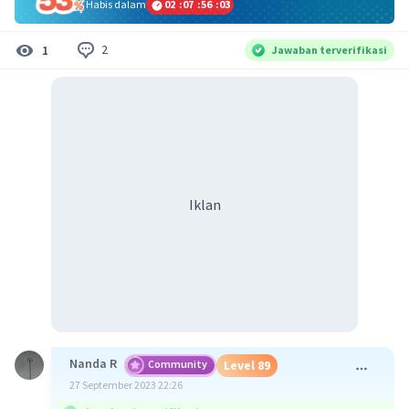
Habis dalam
02
:
07
:
56
:
03
2
1
Jawaban terverifikasi
Iklan
Nanda R
Community
Level 89
27 September 2023 22:26