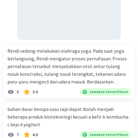
Rendi sedang melakukan olahraga yoga. Pada saat yoga
berlangsung, Rendi mengatur proses pernafasan. Proses
pernafasan tersebut menyebabkan otot antar tulang
rusuk konstraksi, tulang rusuk terangkat, tekanan udara
paru-paru mengecil dan udara masuk. Berdasarkan
informasi tersebut, dapat disimpulkan bahwa Rendi
5
3.0
Jawaban terverifikasi
sedang melakukan proses pernafasan....
bahan dasar berupa susu sapi dapat diolah menjadi
beberapa produk bioteknologi kecuali a kefir b kombucha
c keju d yoghurt
7
4.0
Jawaban terverifikasi