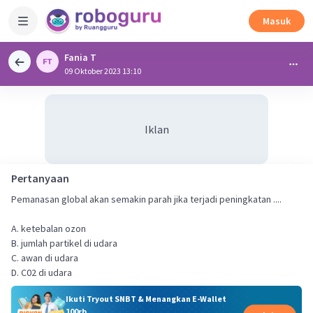
Masuk
Fania T
09 Oktober 2023 13:10
Iklan
Pertanyaan
Pemanasan global akan semakin parah jika terjadi peningkatan ....
A. ketebalan ozon
B. jumlah partikel di udara
C. awan di udara
D. C02 di udara
Ikuti Tryout SNBT & Menangkan E-Wallet
100rb