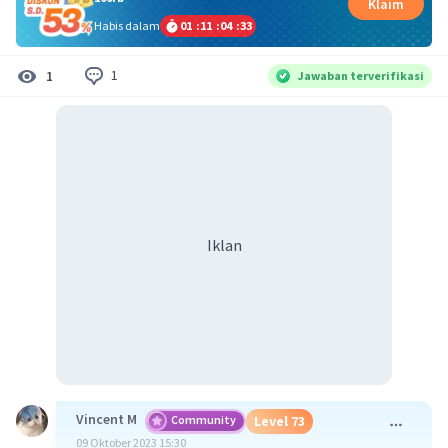
Klaim
Habis dalam
01
:
11
:
04
:
32
1
1
Jawaban terverifikasi
Iklan
Vincent M
Community
Level 73
09 Oktober 2023 15:30