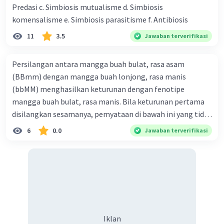
Predasi c. Simbiosis mutualisme d. Simbiosis
komensalisme e. Simbiosis parasitisme f. Antibiosis
11
3.5
Jawaban terverifikasi
Persilangan antara mangga buah bulat, rasa asam
(BBmm) dengan mangga buah lonjong, rasa manis
(bbMM) menghasilkan keturunan dengan fenotipe
mangga buah bulat, rasa manis. Bila keturunan pertama
disilangkan sesamanya, pemyataan di bawah ini yang tidak
benar mengenai keturunan yang dihasilkan dari
6
0.0
Jawaban terverifikasi
persilangan terse but adalah ... A. dihasilkan sembilan
mangga buah bulat, rasa mants B. dihasilkan tiga mangga
buah lonjong, rasa asam C. dihasi lkan tiga mangga buah
bulat, rasa manis D. dihasi lkan tiga mangga buah bulat,
rasa asam
Iklan