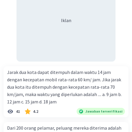
Iklan
Jarak dua kota dapat ditempuh dalam waktu 14 jam
dengan kecepatan mobil rata-rata 60 km/ jam. Jika jarak
dua kota itu ditempuh dengan kecepatan rata-rata 70
km/jam, maka waktu yang diperlukan adalah .... a. 9 jam b.
12 jam c. 15 jam d. 18 jam
41
4.2
Jawaban terverifikasi
Dari 200 orang pelamar, peluang mereka diterima adalah