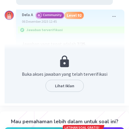
Dela A
Community
Level 92
06 Desember 2023 12:45
Jawaban terverifikasi
Jawaban yang tepat adalah
7/25.
Misalkan H adalah kejadian terambil bola hijau
dari kantong pertama dan M adalah kejadian
terambil bola merah dari kantong kedua.
Buka akses jawaban yang telah terverifikasi
Pada kantong pertama, terdapat 6 bola hijau dari
total bola yaitu 4 + 6 = 10 bola. Sehingga peluang
Lihat Iklan
terambil bola hijau dari kantong pertama adalah
sebagai berikut
P(H) = 6/10 = 3/5
Kemudian, pada kantong kedua terdapat 7 bola
merah dari total bola yaitu 7 + 8 = 15 bola.
Mau pemahaman lebih dalam untuk soal ini?
Sehingga peluang terambil bola merah dari
LATIHAN SOAL GRATIS!