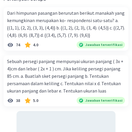
Dari himpunan pasangan berurutan berikut.manakah yang
kemungkinan merupakan ko- respondensi satu-satu? a.
{(1, 1), (2, 2), (3, 3), (4,4)} b. {(1, 2), (2, 3), (3, 4). (4,5)} c. {(2,7).
Iklan
(4,8). (6,9). (8,7)} d. {(3.4), (5,7). (7, 9). (9,6)}
74
4.0
Jawaban terverifikasi
Sebuah persegi panjang mempunyai ukuran panjang ( 3x +
4)cm dan lebar ( 2x + 1 ) cm. Jika keliling persegi panjang
85 cm. a. Buatlah sket persegi panjang b. Tentukan
persamaan dalam keliling c. Tentukan nilai x d. Tentukan
ukuran panjang dan lebar e. Tentukan ukuran luas
38
5.0
Jawaban terverifikasi