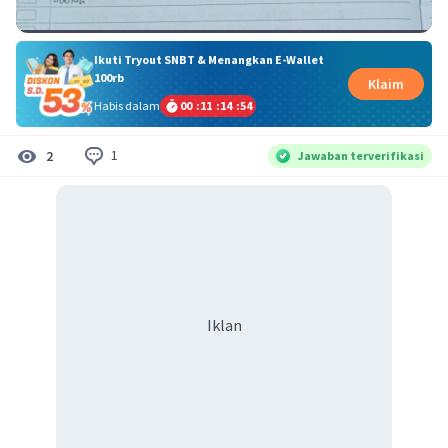
Ikuti Tryout SNBT & Menangkan E-Wallet
100rb
Klaim
Habis dalam
00
:
11
:
14
:
53
1
2
Jawaban terverifikasi
Iklan