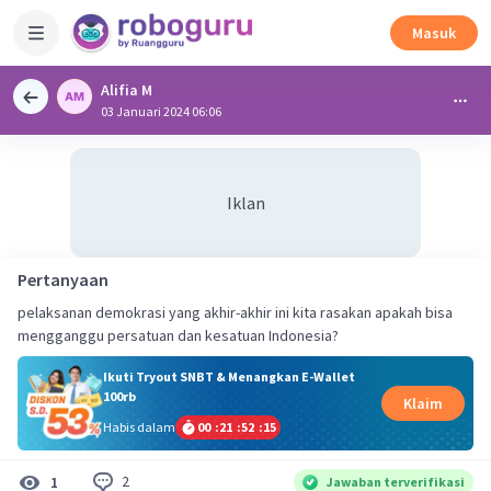
Masuk
Alifia M
03 Januari 2024 06:06
Iklan
Pertanyaan
pelaksanan demokrasi yang akhir-akhir ini kita rasakan apakah bisa
mengganggu persatuan dan kesatuan Indonesia?
Ikuti Tryout SNBT & Menangkan E-Wallet
100rb
Klaim
Habis dalam
00
:
21
:
52
:
15
2
1
Jawaban terverifikasi