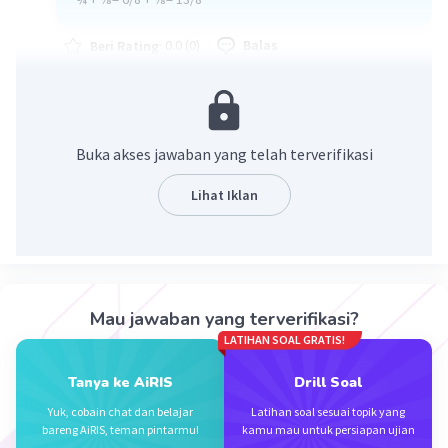
·
0.0
(
0
)
Balas
Beri Rating
Buka akses jawaban yang telah terverifikasi
Lihat Iklan
Iklan
Mau jawaban yang terverifikasi?
LATIHAN SOAL GRATIS!
Tanya ke AiRIS
Drill Soal
Yuk, cobain chat dan belajar
Latihan soal sesuai topik yang
bareng AiRIS, teman pintarmu!
kamu mau untuk persiapan ujian