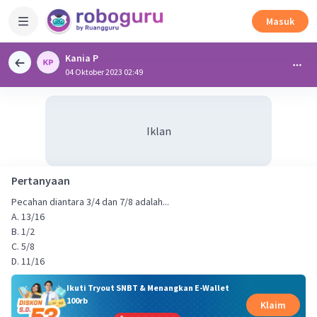
Masuk
Kania P
04 Oktober 2023 02:49
Iklan
Pertanyaan
Pecahan diantara 3/4 dan 7/8 adalah...
A. 13/16
B. 1/2
C. 5/8
D. 11/16
Ikuti Tryout SNBT & Menangkan E-Wallet
100rb
Klaim