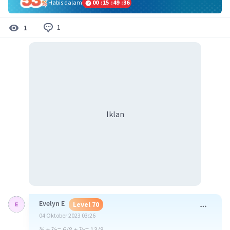
Habis dalam
00
:
15
:
49
:
35
1
1
Iklan
Evelyn E
Level 70
04 Oktober 2023 03:26
¾ + ⅞= 6/8 + ⅞= 13/8