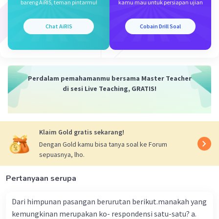
dan 5 adalah 60.
bareng AiRIS, teman pintarmu!
kamu mau untuk persiapan ujian
3/4 x 15/15 = 45/60
2/3 x 20/20 = 40/60
Chat AiRIS
Cobain Drill Soal
4/5 x 12/12 = 48/60
Sehingga susunan dari nilai yang terkecilnya
adalah 2/3, 3/4, 4/5
Perdalam pemahamanmu bersama Master Teacher
di sesi Live Teaching, GRATIS!
Oleh karena itu, jawaban yang benar adalah B.
·
0.0
(
0
)
Balas
Beri Rating
Klaim Gold gratis sekarang!
Dengan Gold kamu bisa tanya soal ke Forum
sepuasnya, lho.
Pertanyaan serupa
Iklan
Dari himpunan pasangan berurutan berikut.manakah yang
kemungkinan merupakan ko- respondensi satu-satu? a.