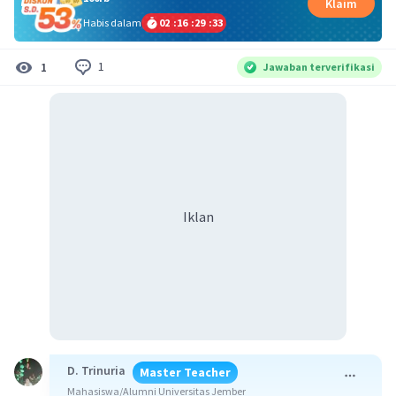
Klaim
Habis dalam
02
:
16
:
29
:
32
1
1
Jawaban terverifikasi
Iklan
D. Trinuria
Master Teacher
Mahasiswa/Alumni Universitas Jember