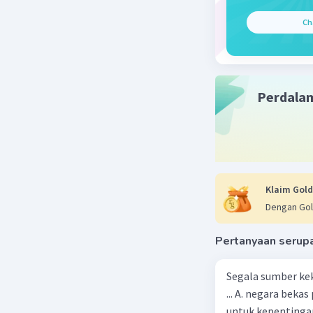
lingkunga
Ch
kemajuan 
3) Kedaul
Sila keda
Perdala
yang buny
menurut 
4) Ketuh
Sila ketu
bunyinya 
Klaim Gold
Dengan Gol
Beri R
Pertanyaan serup
Vincent M
Segala sumber kek
04 Oktober 2
... A. negara bekas penjajah B. pejabat negara yang berpengaruh C. pemerintah
Jawaban 
untuk kepentingan