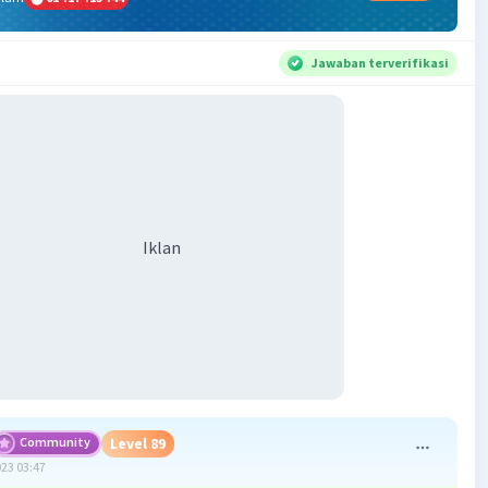
Jawaban terverifikasi
Iklan
Community
Level 89
023 03:47