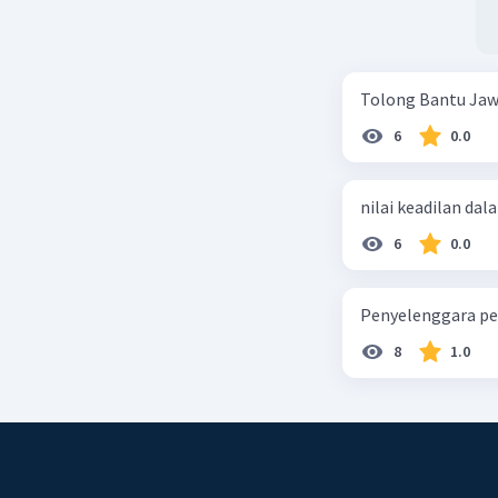
Indonesia
Kesejaht
adalah un
Ini menca
Tolong Bantu Jaw
landasan
6
0.0
Ketertib
negara ak
perdamaia
nilai keadilan dal
mengarah 
6
0.0
Kebebas
termasuk 
lainnya. 
Penyelenggara pe
individu 
8
1.0
Pasal-Pas
filosofis
menunjukk
seperti k
hubungan 
membentuk