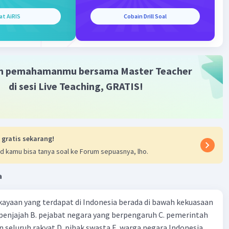
n, kemandirian, serta dengan menjaga keseimbangan
at AiRIS
Cobain Drill Soal
dan kesatuan ekonomi nasional.
atan rakyat
ulatan rakyat dalam UUD 1945 terdapat dalam Pasal 1 ayat 2
m pemahamanmu bersama Master Teacher
inya Kedaulatan berada di tangan rakyat dan dilaksanakan
Undang-Undang Dasar.
di sesi Live Teaching, GRATIS!
anan
hanan dalam UUD 1945 terdapat dalam Pasal 29 ayat 1 yang
Negara berdasar atas Ketuhanan Yang Maha Esa.
 gratis sekarang!
d kamu bisa tanya soal ke Forum sepuasnya, lho.
·
1.0
(
1
)
Balas
ating
a
Community
Level 73
ayaan yang terdapat di Indonesia berada di bawah kekuasaan
023 05:20
terverifikasi
 seluruh rakyat D. pihak swasta E. warga negara Indonesia