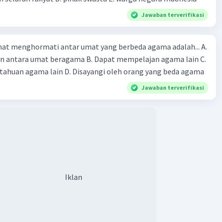
al Pokok Pikiran Nilai Kedaulatan Rakyat adalah
Iklan
Jawaban terverifikasi
n-prnyataan yang menguraikan prinsip-prinsip dasar yang
 Undang-Undang Dasar (UUD) Republik Indonesia Tahun
at menghormati antar umat yang berbeda agama adalah... A.
 adalah panduan atau arahan kepada penyusun UUD 1945
an antara umat beragama B. Dapat mempelajan agama lain C.
astikan bahwa konstitusi tersebut mencerminkan nilai-
huan agama lain D. Disayangi oleh orang yang beda agama
ar yang akan mengatur negara dan masyarakat Indonesia.
al Pokok Pikiran tersebut dituangkan dalam Pembukaan
Jawaban terverifikasi
ri Pasal-Pasal Pokok Pikiran Nilai Kedaulatan Rakyat
bagai berikut:
an Rakyat
: Maksudnya adalah mengakui bahwa kedaulatan
a berada di tangan rakyat Indonesia. Kedaulatan rakyat
insip yang menggariskan bahwa pemerintah dan negara
 bawah kontrol dan kehendak rakyat. Pemerintah harus
Iklan
dipilih, dan dijalankan sesuai dengan keinginan rakyat.
aan
: Maksudnya adalah menegaskan bahwa negara
 adalah negara yang merdeka dan berdaulat. Kebangsaan
arkan pada semangat perjuangan dan kesatuan bangsa