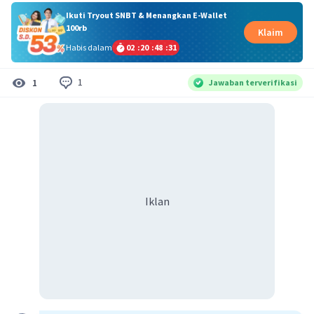
Ikuti Tryout SNBT & Menangkan E-Wallet
100rb
Klaim
Habis dalam
02
:
20
:
48
:
31
1
1
Jawaban terverifikasi
Iklan