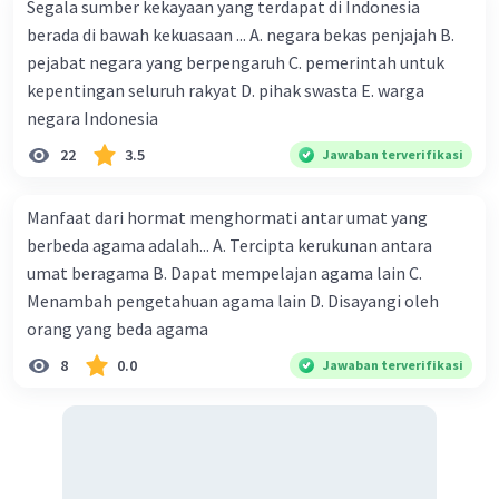
Segala sumber kekayaan yang terdapat di Indonesia
kesehatan dan kesejahteraan masyarakat.
berada di bawah kekuasaan ... A. negara bekas penjajah B.
Masyarakat yang terdidik cenderung memiliki
pejabat negara yang berpengaruh C. pemerintah untuk
tingkat kesehatan yang lebih baik karena
kepentingan seluruh rakyat D. pihak swasta E. warga
mereka lebih mungkin memahami pentingnya
pola makan sehat, akses ke perawatan
negara Indonesia
kesehatan, dan praktik hidup sehat lainnya.
22
3.5
Jawaban terverifikasi
Pengembangan Sumber Daya Manusia
Unggul
: Dalam era globalisasi, investasi dalam
Manfaat dari hormat menghormati antar umat yang
pendidikan menjadi kunci untuk
berbeda agama adalah... A. Tercipta kerukunan antara
mengembangkan sumber daya manusia unggul.
umat beragama B. Dapat mempelajan agama lain C.
Hal ini memungkinkan Indonesia bersaing di
Menambah pengetahuan agama lain D. Disayangi oleh
tingkat global dalam berbagai sektor, termasuk
orang yang beda agama
teknologi, ilmu pengetahuan, dan ekonomi.
Penguatan Kewarganegaraan
: Pendidikan juga
8
0.0
Jawaban terverifikasi
berperan dalam membangun warga negara yang
sadar akan hak-hak dan tanggung jawab mereka.
Pendidikan yang baik dapat membantu
mengembangkan nilai-nilai kewarganegaraan,
seperti kesadaran politik, partisipasi dalam