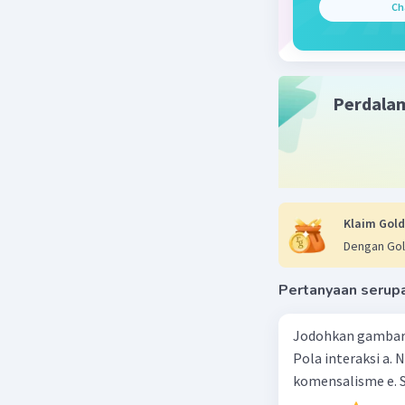
Ch
Beri R
Perdala
Klaim Gold
Dengan Gol
Pertanyaan serup
Jodohkan gambar d
Pola interaksi a. 
komensalisme e. S