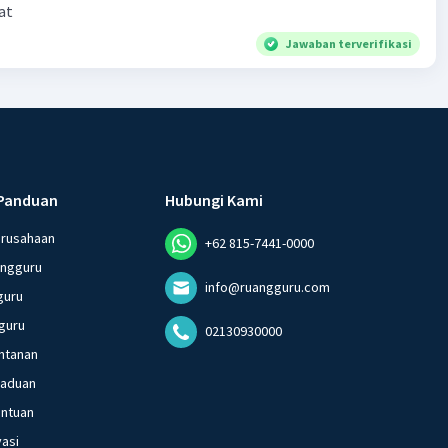
at
Jawaban terverifikasi
Panduan
Hubungi Kami
erusahaan
+62 815-7441-0000
angguru
info@ruangguru.com
guru
guru
02130930000
ntanan
gaduan
entuan
vasi