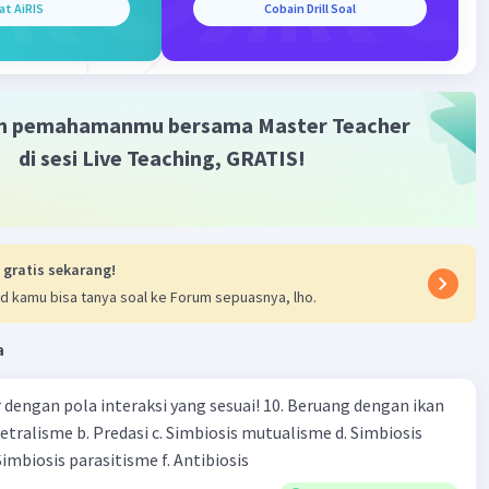
at AiRIS
Cobain Drill Soal
·
0.0
(
0
)
Balas
ating
m pemahamanmu bersama Master Teacher
di sesi Live Teaching, GRATIS!
Iklan
 gratis sekarang!
d kamu bisa tanya soal ke Forum sepuasnya, lho.
a
engan pola interaksi yang sesuai! 10. Beruang dengan ikan
Netralisme b. Predasi c. Simbiosis mutualisme d. Simbiosis
imbiosis parasitisme f. Antibiosis