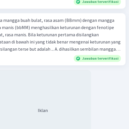
Jawaban terverifikasi
ra mangga buah bulat, rasa asam (BBmm) dengan mangga
sa manis (bbMM) menghasilkan keturunan dengan fenotipe
, rasa manis. Bila keturunan pertama disilangkan
taan di bawah ini yang tidak benar mengenai keturunan yang
rse but adalah ... A. dihasilkan sembilan mangga
jong, rasa asam C.
Jawaban terverifikasi
bulat, rasa manis D. dihasi lkan tiga mangga buah
Iklan