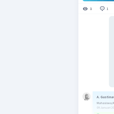
1
1
A. Gustina
Mahasiswa/A
09 Januari 2