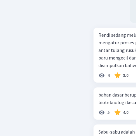
Rendi sedang mela
mengatur proses 
antar tulang rusu
paru mengecil dan
disimpulkan bahwa
4
3.0
bahan dasar berup
5
4.0
Sabu-sabu adalah 