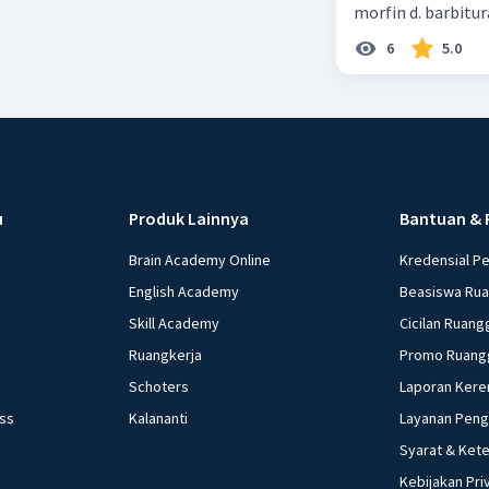
morfin d. barbitur
6
5.0
u
Produk Lainnya
Bantuan & 
Brain Academy Online
Kredensial P
English Academy
Beasiswa Ru
Skill Academy
Cicilan Ruang
Ruangkerja
Promo Ruang
Schoters
Laporan Kere
ess
Kalananti
Layanan Pen
Syarat & Ket
Kebijakan Pri