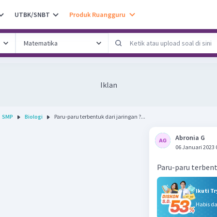
UTBK/SNBT
Produk Ruangguru
Iklan
SMP
Biologi
Paru-paru terbentuk dari jaringan ?...
Abronia G
06 Januari 2023 
Paru-paru terbentu
Ikuti T
Habis d