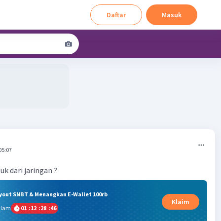
Daftar
Masuk
05:07
k dari jaringan ?
ryout SNBT & Menangkan E-Wallet 100rb
Klaim
alam
01
:
12
:
28
:
45