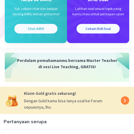
Perwakilan Rakyat (DPR) atau lembaga legislatif
Yuk, cobain chat dan belajar
Latihan soal sesuai topik yang
lainnya. Ini berbeda dengan hak pilih aktif, yang
bareng AiRIS, teman pintarmu!
kamu mau untuk persiapan ujian
mengacu pada hak untuk memberikan suara
dalam pemilihan umum.
Chat AiRIS
Cobain Drill Soal
·
5.0
(
1
)
Balas
Beri Rating
Perdalam pemahamanmu bersama Master Teacher
di sesi Live Teaching, GRATIS!
Klaim Gold gratis sekarang!
Dengan Gold kamu bisa tanya soal ke Forum
sepuasnya, lho.
Pertanyaan serupa