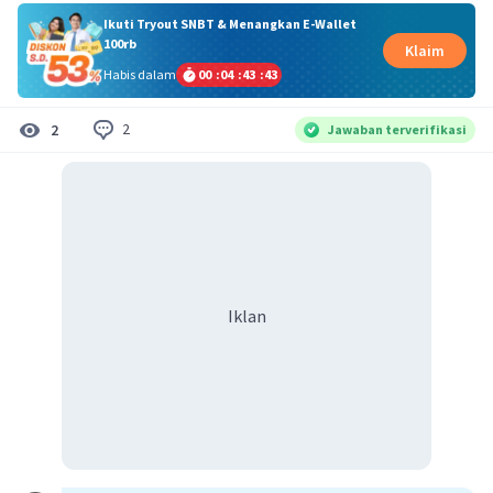
Ikuti Tryout SNBT & Menangkan E-Wallet
100rb
Klaim
Habis dalam
00
:
04
:
43
:
43
2
2
Jawaban terverifikasi
Iklan