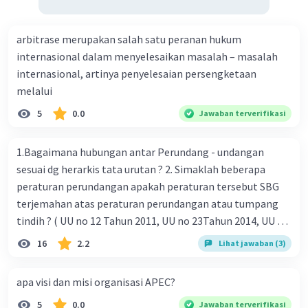
arbitrase merupakan salah satu peranan hukum
internasional dalam menyelesaikan masalah – masalah
internasional, artinya penyelesaian persengketaan
melalui
5
0.0
Jawaban terverifikasi
1.Bagaimana hubungan antar Perundang - undangan
sesuai dg herarkis tata urutan ? 2. Simaklah beberapa
peraturan perundangan apakah peraturan tersebut SBG
terjemahan atas peraturan perundangan atau tumpang
tindih ? ( UU no 12 Tahun 2011, UU no 23Tahun 2014, UU No
25 Tahun 2004 ) 3 . Tuliskan peraturan perundangan yg di
16
2.2
Lihat jawaban (3)
undangkan atas perintah TAP MPR NO I / MPR/ 2003
4.sebutkan produk UU atas perintah UUD NRI Tahun 1945 (
apa visi dan misi organisasi APEC?
pasal18, pasal 22, pasal 23, Pasal 26 , Pasal 27,pasal ,pasal
5
0.0
Jawaban terverifikasi
28, pasal 29, pasal 30 ,pasal 31 dan pasal 33 )