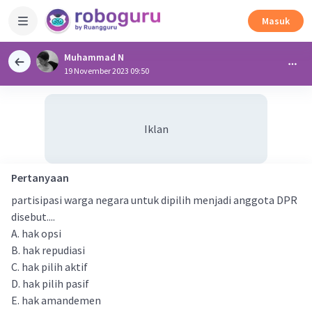
Masuk
Muhammad N
19 November 2023 09:50
Iklan
Pertanyaan
partisipasi warga negara untuk dipilih menjadi anggota DPR
disebut....
A. hak opsi
B. hak repudiasi
C. hak pilih aktif
D. hak pilih pasif
E. hak amandemen