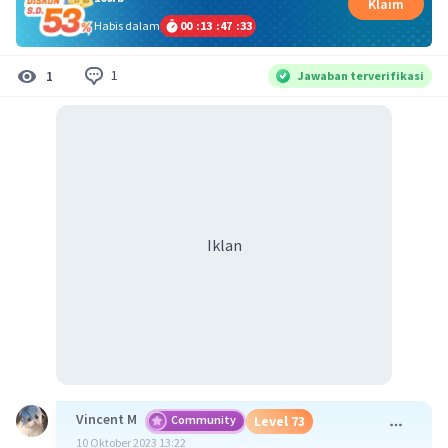
Klaim
Habis dalam
00
:
13
:
47
:
33
1
1
Jawaban terverifikasi
Iklan
Vincent M
Community
Level 73
10 Oktober 2023 13:22