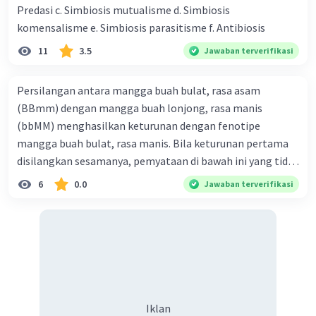
Predasi c. Simbiosis mutualisme d. Simbiosis
komensalisme e. Simbiosis parasitisme f. Antibiosis
11
3.5
Jawaban terverifikasi
Persilangan antara mangga buah bulat, rasa asam
(BBmm) dengan mangga buah lonjong, rasa manis
(bbMM) menghasilkan keturunan dengan fenotipe
mangga buah bulat, rasa manis. Bila keturunan pertama
disilangkan sesamanya, pemyataan di bawah ini yang tidak
benar mengenai keturunan yang dihasilkan dari
6
0.0
Jawaban terverifikasi
persilangan terse but adalah ... A. dihasilkan sembilan
mangga buah bulat, rasa mants B. dihasilkan tiga mangga
buah lonjong, rasa asam C. dihasi lkan tiga mangga buah
bulat, rasa manis D. dihasi lkan tiga mangga buah bulat,
rasa asam
Iklan