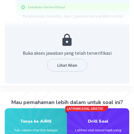
Jawaban terverifikasi
Paramecium, Amoeba, dan Cyanobacteria adalah contoh
dari organisme:
A. uniseluler
Organisme uniseluler terdiri hanya dari satu sel tunggal,
Buka akses jawaban yang telah terverifikasi
sementara organisme multiseluler terdiri dari banyak
sel yang bekerja bersama. Paramecium, Amoeba, dan
Lihat Iklan
Cyanobacteria adalah organisme uniseluler yang terdiri
dari satu sel saja.
·
0.0
(
0
)
Balas
Beri Rating
Mau pemahaman lebih dalam untuk soal ini?
LATIHAN SOAL GRATIS!
Tanya ke AiRIS
Drill Soal
Yuk, cobain chat dan belajar
Latihan soal sesuai topik yang