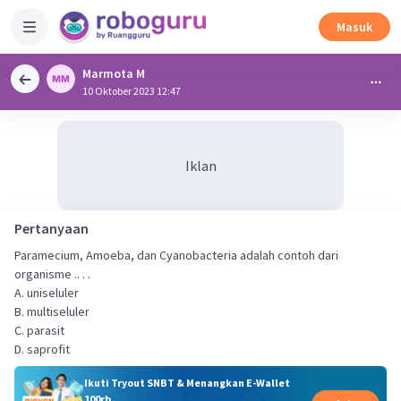
Masuk
Marmota M
10 Oktober 2023 12:47
Iklan
Pertanyaan
Paramecium, Amoeba, dan Cyanobacteria adalah contoh dari
organisme .. . .
A. uniseluler
B. multiseluler
C. parasit
D. saprofit
Ikuti Tryout SNBT & Menangkan E-Wallet
100rb