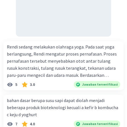
Rendi sedang melakukan olahraga yoga. Pada saat yoga
berlangsung, Rendi mengatur proses pernafasan. Proses
pernafasan tersebut menyebabkan otot antar tulang
rusuk konstraksi, tulang rusuk terangkat, tekanan udara
paru-paru mengecil dan udara masuk. Berdasarkan
informasi tersebut, dapat disimpulkan bahwa Rendi
5
3.0
Jawaban terverifikasi
sedang melakukan proses pernafasan....
bahan dasar berupa susu sapi dapat diolah menjadi
beberapa produk bioteknologi kecuali a kefir b kombucha
c keju d yoghurt
7
4.0
Jawaban terverifikasi