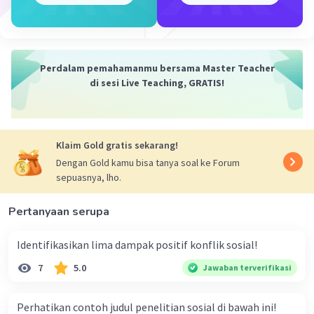
sosial dengan meminjam asas-asas psikologi
aliran behaviorisme.
·
0.0
(
0
)
Balas
Beri Rating
Perdalam pemahamanmu bersama Master Teacher
di sesi Live Teaching, GRATIS!
Klaim Gold gratis sekarang!
Dengan Gold kamu bisa tanya soal ke Forum
sepuasnya, lho.
Pertanyaan serupa
Identifikasikan lima dampak positif konflik sosial!
7
5.0
Jawaban terverifikasi
Perhatikan contoh judul penelitian sosial di bawah ini!