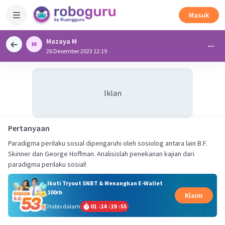
Masuk
Mazaya M
26 Desember 2023 12:19
Iklan
Pertanyaan
Paradigma perilaku sosial dipengaruhi oleh sosiolog antara lain B.F.
Skinner dan George Hoffman. Analisislah penekanan kajian dari
paradigma perilaku sosial!
Ikuti Tryout SNBT & Menangkan E-Wallet
100rb
Klaim
Habis dalam
01
:
14
:
19
:
54