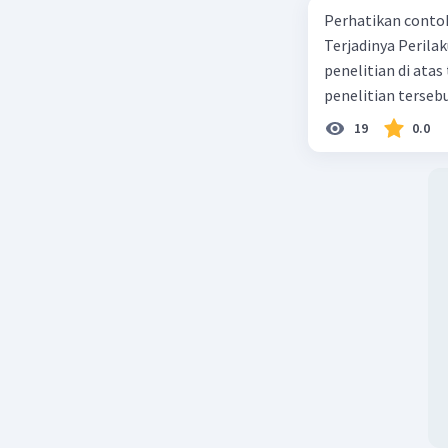
Perhatikan contoh judul
Terjadinya Perilaku Membo
penelitian di ata
penelitian terseb
19
0.0