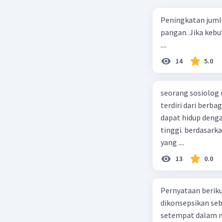
Peningkatan juml
pangan. Jika kebu
....
14
5.0
seorang sosiolog
terdiri dari berb
dapat hidup deng
tinggi. berdasarka
yang ....
13
0.0
Pernyataan berikut
dikonsepsikan se
setempat dalam m