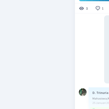
1
1
D. Trinuria
Mahasiswa/A
25 Januari 2