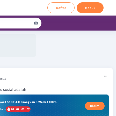
Daftar
Masuk
03:12
u sosial adalah
ryout SNBT & Menangkan E-Wallet 100rb
Klaim
alam
01
:
07
:
01
:
07