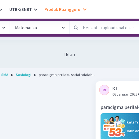
UTBK/SNBT
Produk Ruangguru
Iklan
SMA
Sosiologi
paradigma perilaku sosial adalah...
R I
06 Januari 2023 
paradigma perilak
Ikuti T
Habis d