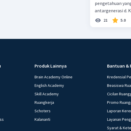
pengetahuan yang
antargenerasi d. K
dan perilaku yang
21
5.0
masyarakat dan ti
alam
u
Produk Lainnya
Bantuan & 
Brain Academy Online
Kredensial P
English Academy
Beasiswa Ru
Skill Academy
Cicilan Ruang
Ruangkerja
Promo Ruang
Schoters
Laporan Kere
ess
Kalananti
Layanan Pen
Syarat & Ket