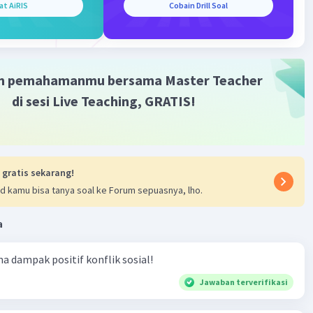
at AiRIS
Cobain Drill Soal
nnya kepada hubungan manusia dengan lingkungannya.
·
0.0
(
0
)
Balas
ating
m pemahamanmu bersama Master Teacher
di sesi Live Teaching, GRATIS!
Iklan
 gratis sekarang!
d kamu bisa tanya soal ke Forum sepuasnya, lho.
a
ma dampak positif konflik sosial!
Jawaban terverifikasi