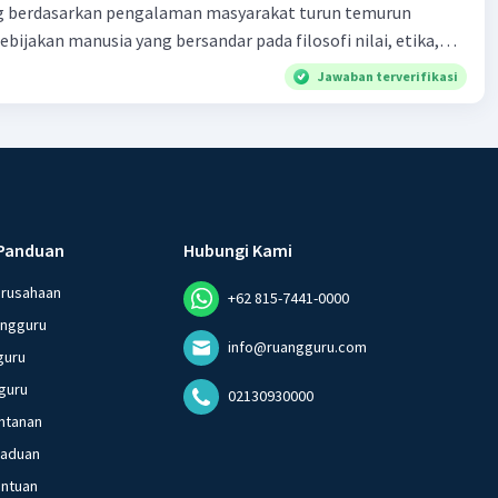
 berdasarkan pengalaman masyarakat turun temurun
ebijakan manusia yang bersandar pada filosofi nilai, etika,
 melembaga secara tradisional e. produk tentang nilai dalam
Jawaban terverifikasi
dak berkaitan dengan kondisi geografis atau lingkungan
Panduan
Hubungi Kami
erusahaan
+62 815-7441-0000
angguru
info@ruangguru.com
guru
guru
02130930000
ntanan
gaduan
entuan