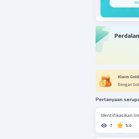
Ch
perhatia
Beri R
Perdala
Klaim Gold
Dengan Gol
Pertanyaan serup
Identifikasikan li
7
5.0