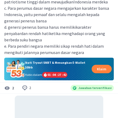
patriotisme tinggi dalam mewujudkanIndonesia merdeka
c. Para perumus dasar negara mengajarkan karakter bansa
Indonesia, yaitu pemaaf dan selalu mengalah kepada
generasi penerus bansa
d. genersi penerus bansa harus memilikikarakter
penyabardan rendah hatiketika menghadapi orang yang
berbeda suku bangsa
e. Para pendiri negara memiliki sikap rendah hati dalam
mengikuti jalannya perumusan dasar negara
Ikuti Tryout SNBT & Menangkan E-Wallet
100rb
Klaim
Habis dalam
01
:
04
:
27
:
42
2
2
Jawaban terverifikasi