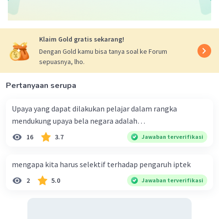
keutuhan bangsa dan negara Indonesia.
Contohnya
sikap toleransi terhadap suku bangsa dan ras
adalah
tidak menjelek-jelekkan, menghina
Klaim Gold gratis sekarang!
atau merendahkan suku bangsa dan ras lain,
Dengan Gold kamu bisa tanya soal ke Forum
tidak membeda-bedakan asal suku bangsa
sepuasnya, lho.
dan ras dalam berteman
.
Pertanyaan serupa
·
0.0
(
0
)
Balas
Beri Rating
Upaya yang dapat dilakukan pelajar dalam rangka
mendukung upaya bela negara adalah…
16
3.7
Jawaban terverifikasi
mengapa kita harus selektif terhadap pengaruh iptek
2
5.0
Jawaban terverifikasi