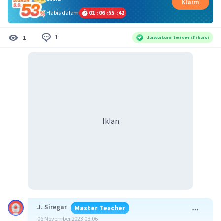
Klaim
Habis dalam
01
:
06
:
55
:
42
1
1
Jawaban terverifikasi
Iklan
J. Siregar
Master Teacher
06 November 2023 08:06