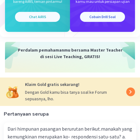
bareng AiRIS, teman pintarmu!
kamu mau untuk persiapan ujian
Luas persegi = panjang sisi × panjang sisi
= 4 cm × 4 cm
= 16 cm²
Chat AiRIS
Cobain Drill Soal
Jadi, luas maksimum persegi tersebut adalah
16 cm².
Perdalam pemahamanmu bersama Master Teacher
·
5.0
(
1
)
Balas
Beri Rating
di sesi Live Teaching, GRATIS!
Klaim Gold gratis sekarang!
Dengan Gold kamu bisa tanya soal ke Forum
sepuasnya, lho.
Iklan
Pertanyaan serupa
Dari himpunan pasangan berurutan berikut.manakah yang
kemungkinan merupakan ko- respondensi satu-satu? a.