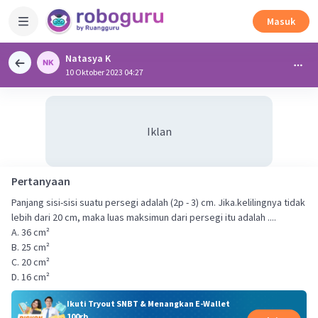
Masuk
Natasya K
10 Oktober 2023 04:27
Iklan
Pertanyaan
Panjang sisi-sisi suatu persegi adalah (2p - 3) cm. Jika.kelilingnya tidak
lebih dari 20 cm, maka luas maksimun dari persegi itu adalah ....
A. 36 cm²
B. 25 cm²
C. 20 cm²
D. 16 cm²
Ikuti Tryout SNBT & Menangkan E-Wallet
100rb