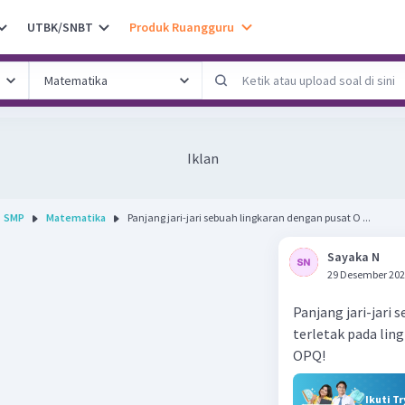
UTBK/SNBT
Produk Ruangguru
Iklan
SMP
Matematika
Panjang jari-jari sebuah lingkaran dengan pusat O ...
Sayaka N
29 Desember 202
Panjang jari-jari 
terletak pada ling
OPQ!
Ikuti T