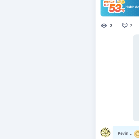
Habis d
2
2
Kevin L