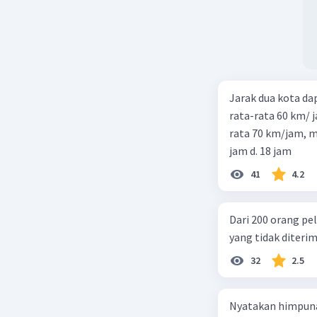
Jarak dua kota d
rata-rata 60 km/ 
rata 70 km/jam, maka waktu
jam d. 18 jam
41
4.2
Dari 200 orang pe
yang tidak diterima
32
2.5
Nyatakan himpuna