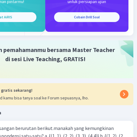
h kita mendapatkan α, kita dapat menggantikan nilai ini ke
man pintarmu!
untuk persiapan ujian
us luas juring untuk mendapatkan luasnya:
g = (α/360⁰) × πr²
at AiRIS
Cobain Drill Soal
14)(5²)
,14)(25)
5
²
m pemahamanmu bersama Master Teacher
di sesi Live Teaching, GRATIS!
n: Jadi, luas juring OPQ adalah 15,7 cm². Semoga
an ini membantu kamu 🙂
·
5.0
(
3
)
Balas
ating
 gratis sekarang!
d kamu bisa tanya soal ke Forum sepuasnya, lho.
Level 1
 15:30
a
ab pertanyaan ini
sangan berurutan berikut.manakah yang kemungkinan
Iklan
·
0.0
(
0
)
Balas
ating