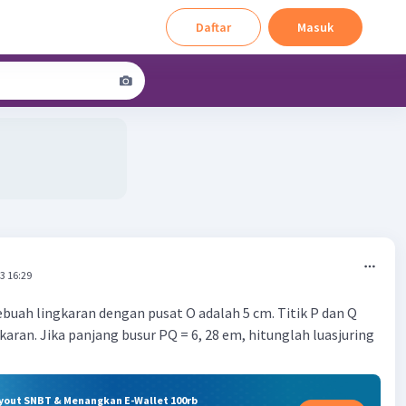
Daftar
Masuk
3 16:29
sebuah lingkaran dengan pusat O adalah 5 cm. Titik P dan Q
karan. Jika panjang busur PQ = 6, 28 em, hitunglah luasjuring
ryout SNBT & Menangkan E-Wallet 100rb