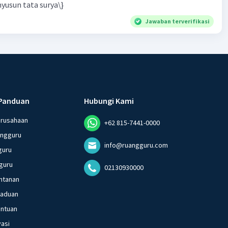
yusun tata surya\}
Jawaban terverifikasi
Panduan
Hubungi Kami
erusahaan
+62 815-7441-0000
angguru
info@ruangguru.com
guru
guru
02130930000
ntanan
gaduan
entuan
vasi