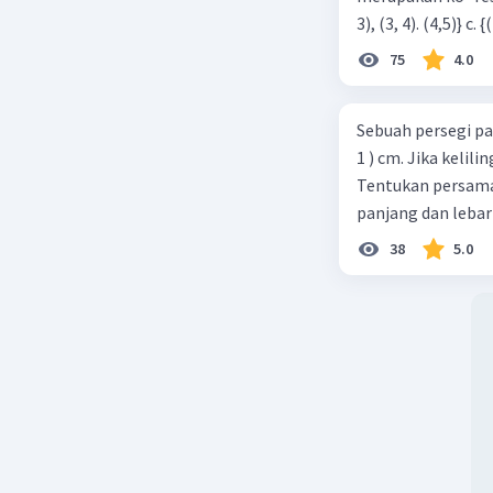
75
4.0
Sebuah persegi pa
1 ) cm. Jika kelil
Tentukan persamaa
panjang dan lebar
38
5.0