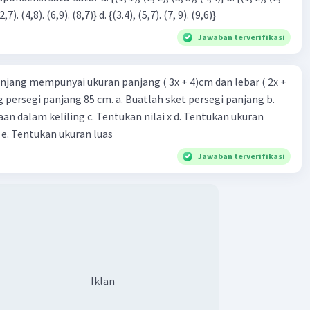
3), (3, 4). (4,5)} c. {(2,7). (4,8). (6,9). (8,7)} d. {(3.4), (5,7). (7, 9). (9,6)}
Jawaban terverifikasi
njang mempunyai ukuran panjang ( 3x + 4)cm dan lebar ( 2x +
ing persegi panjang 85 cm. a. Buatlah sket persegi panjang b.
n dalam keliling c. Tentukan nilai x d. Tentukan ukuran
 e. Tentukan ukuran luas
Jawaban terverifikasi
Iklan