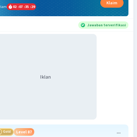
Klaim
alam
02
:
07
:
35
:
29
Jawaban terverifikasi
Iklan
Gold
Level 87