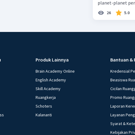
planet-planet pen
26
5.0
u
Produk Lainnya
Bantuan & 
Brain Academy Online
Kredensial P
English Academy
Beasiswa Ru
Skill Academy
Cicilan Ruang
Ruangkerja
Promo Ruang
Schoters
Laporan Kere
ess
Kalananti
Layanan Pen
Syarat & Ket
Kebijakan Pri