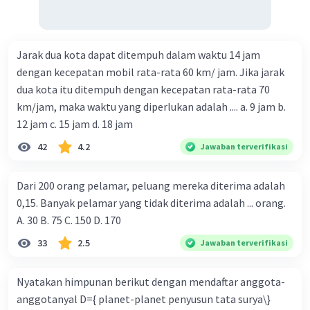
Jarak dua kota dapat ditempuh dalam waktu 14 jam
dengan kecepatan mobil rata-rata 60 km/ jam. Jika jarak
dua kota itu ditempuh dengan kecepatan rata-rata 70
km/jam, maka waktu yang diperlukan adalah .... a. 9 jam b.
12 jam c. 15 jam d. 18 jam
42
4.2
Jawaban terverifikasi
Dari 200 orang pelamar, peluang mereka diterima adalah
0,15. Banyak pelamar yang tidak diterima adalah ... orang.
A. 30 B. 75 C. 150 D. 170
33
2.5
Jawaban terverifikasi
Nyatakan himpunan berikut dengan mendaftar anggota-
anggotanyal D={ planet-planet penyusun tata surya\}