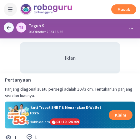
Masuk
Teguh S
06 Oktober 2023 16:25
Iklan
Pertanyaan
Panjang diagonal suatu persegi adalah 10√3 cm. Tentukanlah panjang
sisi dan luasnya.
Ikuti Tryout SNBT & Menangkan E-Wallet
100rb
Klaim
Habis dalam
01
:
19
:
24
:
08
1
1