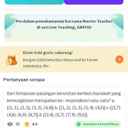
\[ s^2 = 150 \]
\[ s = \sqrt{150} \]
\[ s = 10\sqrt{1.5} \]
Perdalam pemahamanmu bersama Master Teacher
\[ s = 10 \times \sqrt{3/2} \]
di sesi Live Teaching, GRATIS!
\[ s = 10 \times \sqrt{3} \times \sqrt{1/2} \]
\[ s = 10\sqrt{3} \times \frac{1}{\sqrt{2}} \]
\[ s = 5\sqrt{6} \] cm
Oleh karena itu, panjang sisi persegi adalah \(5\sqrt{6}\)
Klaim Gold gratis sekarang!
cm.
Dengan Gold kamu bisa tanya soal ke Forum
sepuasnya, lho.
Untuk menemukan luas persegi dengan sisi \(s\):
\[ L = s^2 \]
Pertanyaan serupa
\[ L = (5\sqrt{6})^2 \]
\[ L = 150 \] cm^2
Dari himpunan pasangan berurutan berikut.manakah yang
Kesimpulan:
kemungkinan merupakan ko- respondensi satu-satu? a.
Panjang sisi persegi adalah \(5\sqrt{6}\) cm dan luasnya
{(1, 1), (2, 2), (3, 3), (4,4)} b. {(1, 2), (2, 3), (3, 4). (4,5)} c. {(2,7).
adalah 150 cm^2.
(4,8). (6,9). (8,7)} d. {(3.4), (5,7). (7, 9). (9,6)}
Perbandingan:
75
4.0
Jawaban terverifikasi