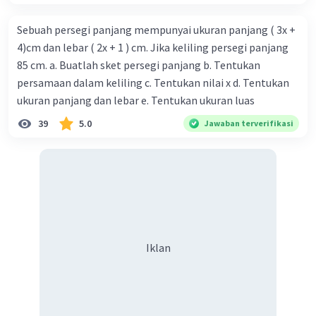
Jawaban awal yang Anda berikan tampaknya
menggunakan trigonometri untuk mencari panjang sisi,
Sebuah persegi panjang mempunyai ukuran panjang ( 3x +
namun ada beberapa kesalahan dalam pendekatan
4)cm dan lebar ( 2x + 1 ) cm. Jika keliling persegi panjang
tersebut. Jawaban yang kami berikan berdasarkan sifat-
sifat geometri persegi dan lebih akurat.
85 cm. a. Buatlah sket persegi panjang b. Tentukan
persamaan dalam keliling c. Tentukan nilai x d. Tentukan
·
0.0
(
0
)
Balas
Beri Rating
ukuran panjang dan lebar e. Tentukan ukuran luas
39
5.0
Jawaban terverifikasi
Iklan
Iklan