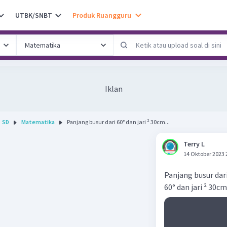
UTBK/SNBT
Produk Ruangguru
Iklan
SD
Matematika
Panjang busur dari 60° dan jari ² 30cm...
Terry L
14 Oktober 2023 
Panjang busur dar
60° dan jari ² 30cm