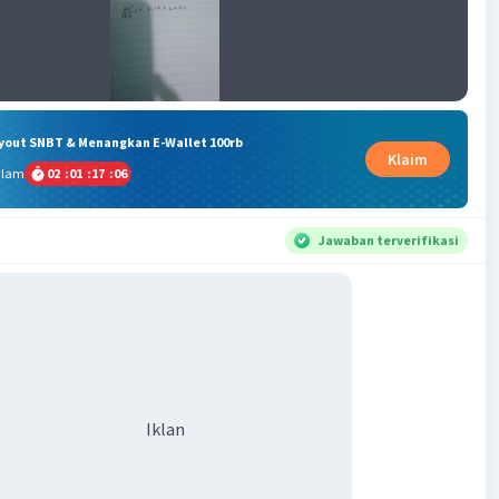
ryout SNBT & Menangkan E-Wallet 100rb
Klaim
alam
02
:
01
:
17
:
05
Jawaban terverifikasi
Iklan