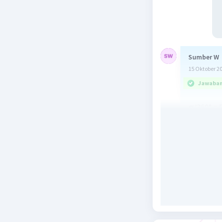
Sumber W
15 Oktober 2
Jawaban 
𝞪/360° = 
𝞪/360° = 
60°/360° =
1/6 = Pjg
Panjang b
Panjang b
Beri R
Terr