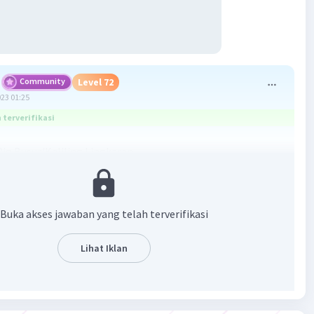
Community
Level 72
023 01:25
terverifikasi
Pjg Busur/Keliling Lingkaran
Pjg Busur/2𝞹r
 Pjg Busur/(2 x 3,14 x 30)
 Busur/188,4
Buka akses jawaban yang telah terverifikasi
usur = 188,4/6
usur = 31,4 cm
Lihat Iklan
·
0.0
(
0
)
Balas
ating
y L
Level 21