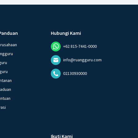
Panduan
Hubungi Kami
erusahaan
+62 815-7441-0000
angguru
info@ruangguru.com
guru
guru
02130930000
ntanan
gaduan
entuan
vasi
Ikuti Kami