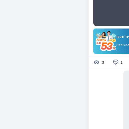
Ikuti T
Habis d
1
3