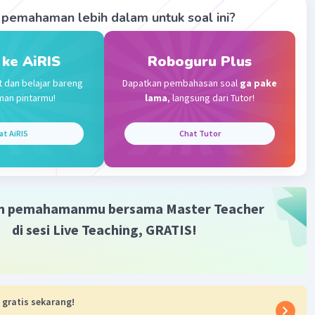
tober 2023 04:30
pemahaman lebih dalam untuk soal ini?
f ya apakah ini jawaban yg benar kak
 ke AiRIS
Roboguru Plus
an 1 balasan lainnya
t dan belajar bareng
Dapatkan pembahasan soal
ga pake
man pintarmu!
lama
, langsung dari Tutor!
at AiRIS
Chat Tutor
Iklan
m pemahamanmu bersama Master Teacher
di sesi Live Teaching, GRATIS!
 gratis sekarang!