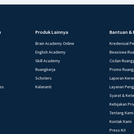
u
Produk Lainnya
Bantuan & 
Brain Academy Online
Kredensial P
English Academy
Beasiswa Ru
Skill Academy
Cicilan Ruang
Ruangkerja
Promo Ruang
Schoters
Laporan Kere
ess
Kalananti
Layanan Pen
Syarat & Ket
Kebijakan Pri
Tentang Kami
Kontak Kami
Press Kit