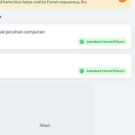
d kamu bisa tanya soal ke Forum sepuasnya, lho.
a
ntuk pecahan campuran
Jawaban terverifikasi
Jawaban terverifikasi
Iklan