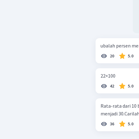
ubalah persen me
20
5.0
22×100
42
5.0
Rata-rata dari 10 
menjadi 30.Carilah
36
5.0