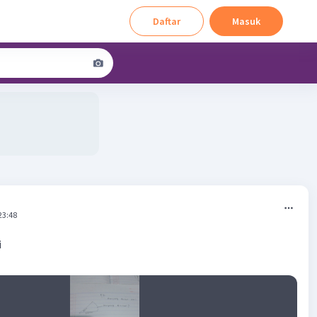
Daftar
Masuk
23:48
i