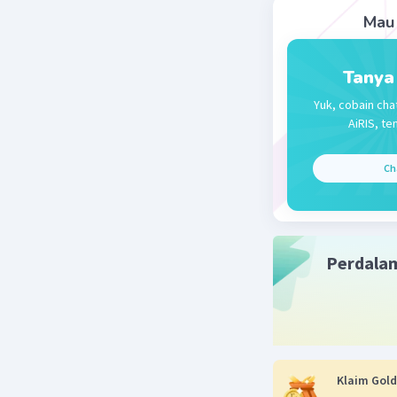
15 Ok
Mau 
maa
Tanya
— Tampilk
Yuk, cobain cha
AiRIS, te
Ch
Perdala
Klaim Gold