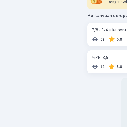
Dengan Gol
Pertanyaan serup
7/8 - 3/4 = ke be
62
5.0
⅓×k=8,5
12
5.0