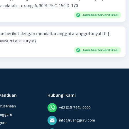
 adalah ... orang. A. 30 B. 75 C. 150 D. 170
Jawaban terverifikasi
n berikut dengan mendaftar anggota-anggotanyal D={
yusun tata surya\}
Jawaban terverifikasi
Panduan
Hubungi Kami
erusahaan
+62 815-7441-0000
angguru
info@ruangguru.com
guru