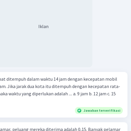
·
3.0
(
1
)
Balas
ating
Iklan
apat ditempuh dalam waktu 14 jam dengan kecepatan mobil
jam. Jika jarak dua kota itu ditempuh dengan kecepatan rata-
 yang diperlukan adalah .... a. 9 jam b. 12 jam c. 15
Jawaban terverifikasi
lamar, peluang mereka diterima adalah 0,15. Banyak pelamar