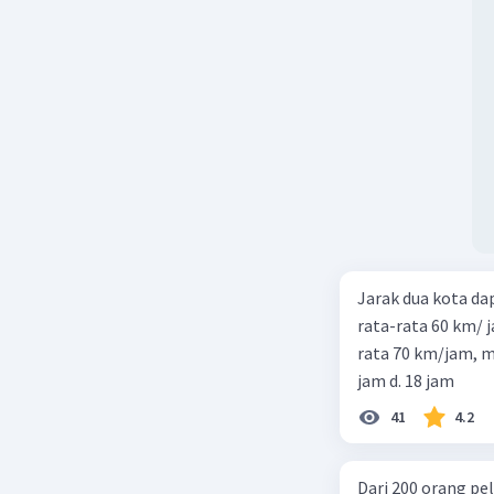
Beri R
Jarak dua kota d
rata-rata 60 km/ 
rata 70 km/jam, maka waktu
jam d. 18 jam
41
4.2
Dari 200 orang pe