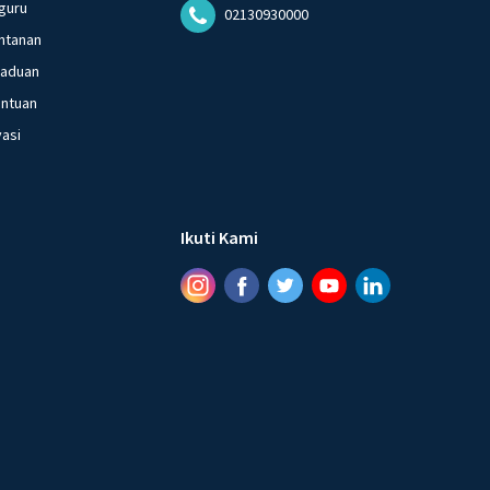
guru
02130930000
ntanan
gaduan
entuan
vasi
Ikuti Kami