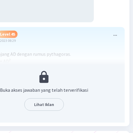
Level 45
2023 08:29
anjang AD dengan rumus pythagoras.
2
+ AD
2
AD
2
+ AD
- 25
Buka akses jawaban yang telah terverifikasi
Lihat Iklan
rumus kesebangunan segitiga.
x CD
x 5
5