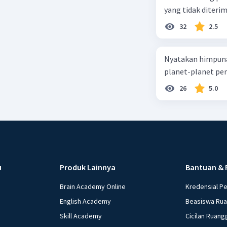
yang tidak diterima
32
2.5
Nyatakan himpuna
planet-planet pen
26
5.0
u
Produk Lainnya
Bantuan & 
Brain Academy Online
Kredensial P
English Academy
Beasiswa Ru
Skill Academy
Cicilan Ruang