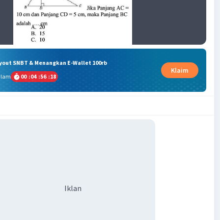
ryout SNBT & Menangkan E-Wallet 100rb
Klaim
alam
00
:
04
:
56
:
17
Iklan