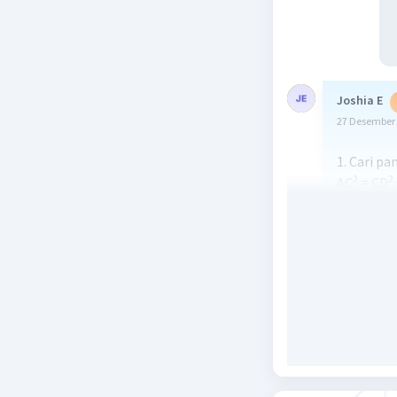
Joshia E
27 Desember 
1. Cari p
2
2
AC
= CD
2
2
10
= 5
+ 
100 = 25 
2
AD
= 100 
2
AD
= 75
AD = √75
2. Pakai 
2
AD
= BD 
2
√75
= BD 
75 = BD x 