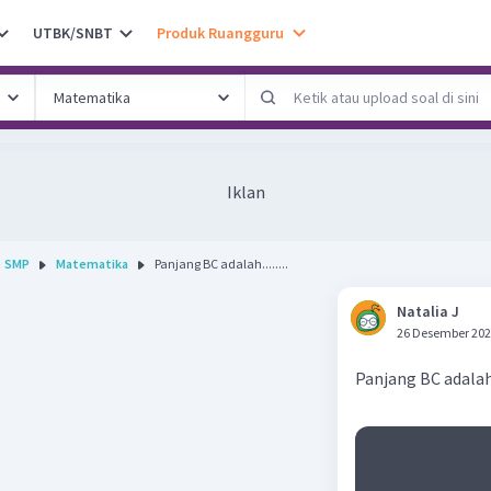
UTBK/SNBT
Produk Ruangguru
Iklan
SMP
Matematika
Panjang BC adalah........
Natalia J
26 Desember 202
Panjang BC adalah.