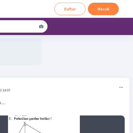
Daftar
Masuk
3 14:07
....