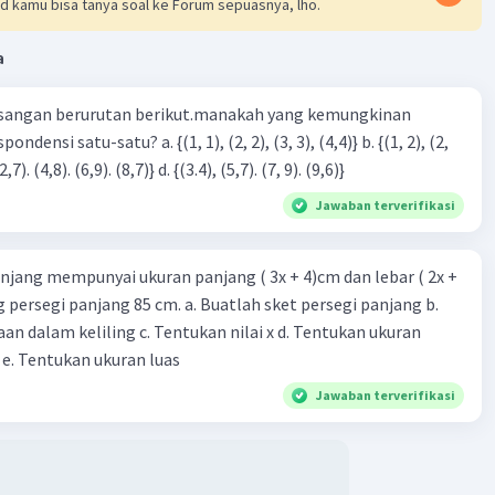
d kamu bisa tanya soal ke Forum sepuasnya, lho.
lah sisi miring (hipotenusa), dan b dan c adalah sisi
a
n:
sangan berurutan berikut.manakah yang kemungkinan
ertanyaan, kita tahu bahwa AC = 10 cm dan CD = 5 cm. Kita
cari panjang BC.
3), (3, 4). (4,5)} c. {(2,7). (4,8). (6,9). (8,7)} d. {(3.4), (5,7). (7, 9). (9,6)}
 tidak ada gambar yang disertakan, kita akan berasumsi
D adalah segitiga siku-siku dengan AC sebagai hipotenusa
Jawaban terverifikasi
 CD sebagai sisi lainnya.
nakan teorema Pythagoras, kita dapat mencari panjang
 rumus: BC = √(AC² - CD²).
njang mempunyai ukuran panjang ( 3x + 4)cm dan lebar ( 2x +
usikan nilai AC dan CD ke dalam rumus: BC = √(10² - 5²) =
ing persegi panjang 85 cm. a. Buatlah sket persegi panjang b.
) = √75 cm.
n dalam keliling c. Tentukan nilai x d. Tentukan ukuran
 e. Tentukan ukuran luas
an:
Jawaban terverifikasi
jang BC adalah √75 cm. Namun, pilihan jawaban dalam cm
di kita perlu mengubah √75 cm menjadi bentuk desimal. √75
 8.66 cm, tetapi tidak ada pilihan yang cocok.