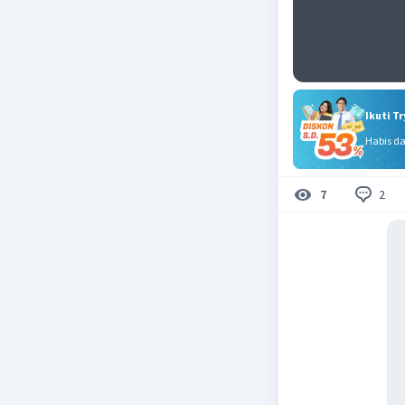
Ikuti T
Habis d
2
7