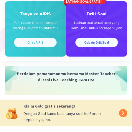
LATIHAN SOAL GRATIS!
Tanya ke AiRIS
Drill Soal
Lintang W
Level 1
Yuk, cobain chat dan belajar
Latihan soal sesuai topik yang
29 November 2023 10:08
bareng AiRIS, teman pintarmu!
kamu mau untuk persiapan ujian
A. Dasar negara
Chat AiRIS
Cobain Drill Soal
·
0.0
(
0
)
Balas
Beri Rating
Iklan
Perdalam pemahamanmu bersama Master Teacher
di sesi Live Teaching, GRATIS!
Klaim Gold gratis sekarang!
Dengan Gold kamu bisa tanya soal ke Forum
sepuasnya, lho.