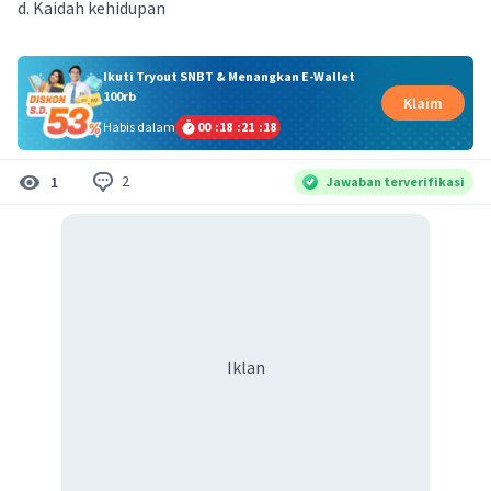
d. Kaidah kehidupan
Ikuti Tryout SNBT & Menangkan E-Wallet
100rb
Klaim
Habis dalam
00
:
18
:
21
:
17
2
1
Jawaban terverifikasi
Iklan