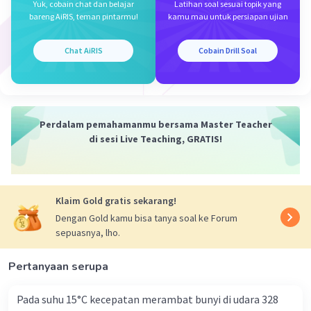
Yuk, cobain chat dan belajar
Latihan soal sesuai topik yang
maka Ek
bareng AiRIS, teman pintarmu!
kamu mau untuk persiapan ujian
Ek = 1/2mv²
= 1/2.(280:1000)(3,75)²
Chat AiRIS
Cobain Drill Soal
= 28/50 (4)
= 7,84 J
·
0.0
(
0
)
Balas
Beri Rating
Perdalam pemahamanmu bersama Master Teacher
di sesi Live Teaching, GRATIS!
Klaim Gold gratis sekarang!
Iklan
Dengan Gold kamu bisa tanya soal ke Forum
sepuasnya, lho.
Pertanyaan serupa
Pada suhu 15°C kecepatan merambat bunyi di udara 328