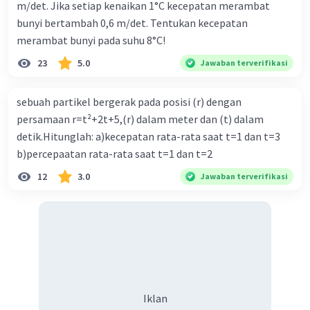
m/det. Jika setiap kenaikan 1°C kecepatan merambat
bunyi bertambah 0,6 m/det. Tentukan kecepatan
merambat bunyi pada suhu 8°C!
23
5.0
Jawaban terverifikasi
sebuah partikel bergerak pada posisi (r) dengan
persamaan r=t²+2t+5,(r) dalam meter dan (t) dalam
detik.Hitunglah: a)kecepatan rata-rata saat t=1 dan t=3
b)percepaatan rata-rata saat t=1 dan t=2
12
3.0
Jawaban terverifikasi
Iklan