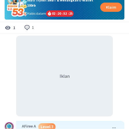
Ikuti Tryout SNBT & Menangkan E-Wallet
100rb
Klaim
Habis dalam
02
:
20
:
52
:
25
1
1
Iklan
AFiree A
Level 7