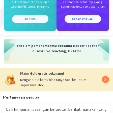
Yuk, cobain chat dan belajar
Latihan soal sesuai topik yang
bareng AiRIS, teman pintarmu!
kamu mau untuk persiapan ujian
Dengan demikian, Skala yang digunakan Pak
Nur untuk menggambar rumahnya adalah 1 :
50.
Chat AiRIS
Cobain Drill Soal
·
3.0
(
2
)
Balas
Beri Rating
Perdalam pemahamanmu bersama Master Teacher
di sesi Live Teaching, GRATIS!
Klaim Gold gratis sekarang!
Iklan
Dengan Gold kamu bisa tanya soal ke Forum
sepuasnya, lho.
Pertanyaan serupa
Dari himpunan pasangan berurutan berikut.manakah yang