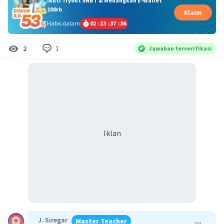
Ikuti Tryout SNBT & Menangkan E-Wallet
100rb
Klaim
Habis dalam
02
:
13
:
37
:
36
1
2
Jawaban terverifikasi
Iklan
J. Siregar
Master Teacher