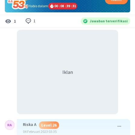
Habis dalam
00
:
08
:
39
:
30
1
1
Jawaban terverifikasi
Iklan
Riska A
Level 26
04 Februari 2023 03:35