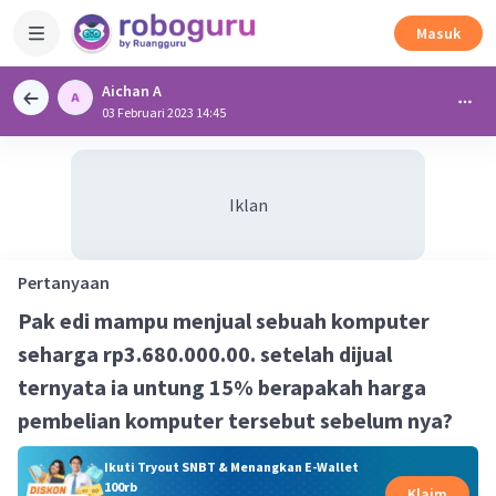
Masuk
Aichan A
03 Februari 2023 14:45
Iklan
Pertanyaan
Pak edi mampu menjual sebuah komputer
seharga rp3.680.000.00. setelah dijual
ternyata ia untung 15% berapakah harga
pembelian komputer tersebut sebelum nya?
Ikuti Tryout SNBT & Menangkan E-Wallet
100rb
Klaim