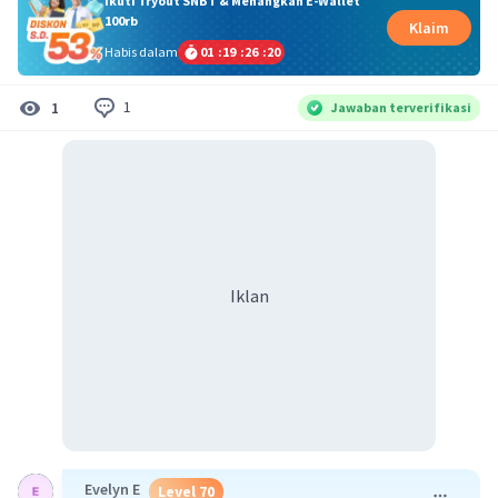
Ikuti Tryout SNBT & Menangkan E-Wallet
100rb
Klaim
Habis dalam
01
:
19
:
26
:
20
1
1
Jawaban terverifikasi
Iklan
Evelyn E
Level 70