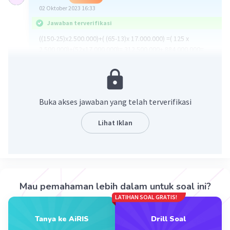
02 Oktober 2023 16:33
Jawaban terverifikasi
((150-25)x2.500.000)+( (65-13)x 17.000.000) =( 125 x
2.500.000)+(52x17.000.000)= 312.500.000+ 884.000.000=
1.196.500.000
·
0.0
(
0
)
Balas
Beri Rating
Buka akses jawaban yang telah terverifikasi
Lihat Iklan
Iklan
Mau pemahaman lebih dalam untuk soal ini?
LATIHAN SOAL GRATIS!
Tanya ke AiRIS
Drill Soal