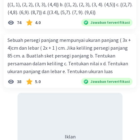
Jadi, harga sebuah kipas angin dan sebuah
{(1, 1), (2, 2), (3, 3), (4,4)} b. {(1, 2), (2, 3), (3, 4). (4,5)} c. {(2,7).
televisi sebelum mendapat diskon adalah
(4,8). (6,9). (8,7)} d. {(3.4), (5,7). (7, 9). (9,6)}
Rp500.000,00 dan Rp3.750.000,00.
74
4.0
Jawaban terverifikasi
·
0.0
(
0
)
Balas
Beri Rating
Sebuah persegi panjang mempunyai ukuran panjang ( 3x +
4)cm dan lebar ( 2x + 1 ) cm. Jika keliling persegi panjang
85 cm. a. Buatlah sket persegi panjang b. Tentukan
persamaan dalam keliling c. Tentukan nilai x d. Tentukan
ukuran panjang dan lebar e. Tentukan ukuran luas
38
5.0
Jawaban terverifikasi
Iklan
Iklan