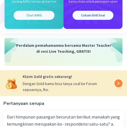
bareng AiRIS, teman pintarmu!
kamu mau untuk persiapan ujian
Harga kipas angin sebelum diskon
= harga kipas angin setelah diskon/(100% -
Chat AiRIS
Cobain Drill Soal
%diskon kipas angin)
= 425.000/(100% - 15%)
= 425.000/85%
= 425.000/(85/100)
Perdalam pemahamanmu bersama Master Teacher
= (425.000x100)/85
di sesi Live Teaching, GRATIS!
= 500.000
Harga televisi sebelum diskon
= hargatelevisi setelah diskon/(100% - %diskon
Klaim Gold gratis sekarang!
televisi)
Dengan Gold kamu bisa tanya soal ke Forum
= 3.000.000/(100% - 20%)
sepuasnya, lho.
= 3.000.000/80%
= 3.000.000/(80/100)
Pertanyaan serupa
= (3.000.000x100)/80
= 3.750.000
Dari himpunan pasangan berurutan berikut.manakah yang
kemungkinan merupakan ko- respondensi satu-satu? a.