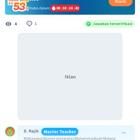
Klaim
Habis dalam
00
:
18
:
24
:
42
1
4
Jawaban terverifikasi
Iklan
D. Rajib
Master Teacher
Mahasiswa/Alumni Universitas Muhammadiyah Malang