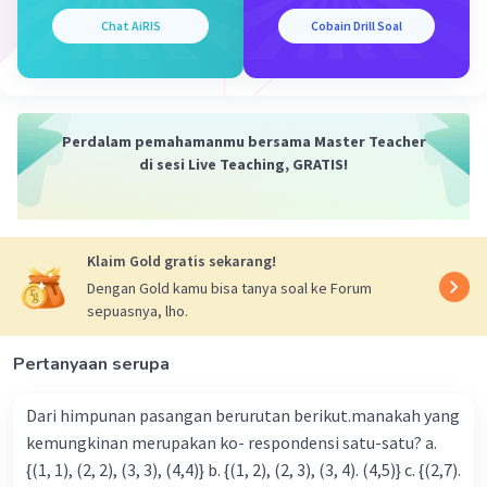
Bunga = n/12 x p x Mo
Chat AiRIS
Cobain Drill Soal
2.000.000 = 12/12 x p x 20.000.000
p = 2.000.000/20.000.000
= 10/100
= 10%
Perdalam pemahamanmu bersama Master Teacher
Jadi bunga yang diberikan bank kepada Pak Agus
di sesi Live Teaching, GRATIS!
adalah
10%
·
5.0
(
1
)
Balas
Beri Rating
Klaim Gold gratis sekarang!
Dengan Gold kamu bisa tanya soal ke Forum
sepuasnya, lho.
Pertanyaan serupa
Iklan
Dari himpunan pasangan berurutan berikut.manakah yang
kemungkinan merupakan ko- respondensi satu-satu? a.
{(1, 1), (2, 2), (3, 3), (4,4)} b. {(1, 2), (2, 3), (3, 4). (4,5)} c. {(2,7).