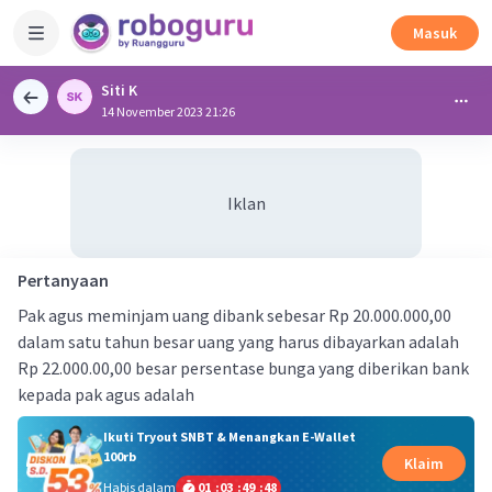
Masuk
Siti K
14 November 2023 21:26
Iklan
Pertanyaan
Pak agus meminjam uang dibank sebesar Rp 20.000.000,00
dalam satu tahun besar uang yang harus dibayarkan adalah
Rp 22.000.00,00 besar persentase bunga yang diberikan bank
kepada pak agus adalah
Ikuti Tryout SNBT & Menangkan E-Wallet
100rb
Klaim
Habis dalam
01
:
03
:
49
:
48