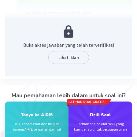
Jawaban yang tepay adalah
10%
Yuks simak pembahasannya ............
Mo = Rp. 20.000.000,00
M
= Rp. 22.000.000,00
1
Buka akses jawaban yang telah terverifikasi
n = 12 bulan
Bunga = M
- Mo
Lihat Iklan
1
= 22.000.000 - 20.000.000
= 2.000.000
Rumus bunga :
Bunga = n/12 x p x Mo
Mau pemahaman lebih dalam untuk soal ini?
n = Lama meminjam
LATIHAN SOAL GRATIS!
p = persentase bunga
Mo = Pinjaman awal
Tanya ke AiRIS
Drill Soal
M
= Pinjaman akhir
1
Yuk, cobain chat dan belajar
Latihan soal sesuai topik yang
bareng AiRIS, teman pintarmu!
kamu mau untuk persiapan ujian