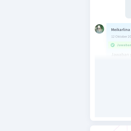
Meikarlina
12 Oktober 2
Jawaban 
Jawaban y
terhampar
oleh pend
bidang p
sapi, kam
rumput ya
mendapat
berkemban
satu sekt
pendapat