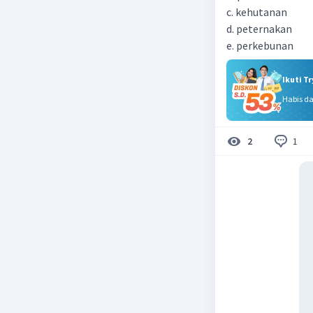
c. kehutanan
d. peternakan
e. perkebunan
Ikuti T
Habis d
1
2