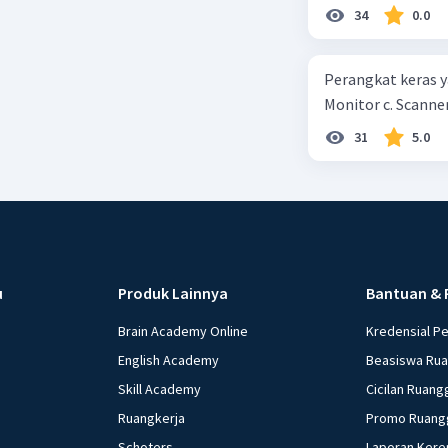
masyarakat merup
34
0.0
kepercayaan pem
Perangkat keras ya
Monitor c. Scanner
31
5.0
u
Produk Lainnya
Bantuan & 
Brain Academy Online
Kredensial P
English Academy
Beasiswa Ru
Skill Academy
Cicilan Ruang
Ruangkerja
Promo Ruang
Schoters
Laporan Kere