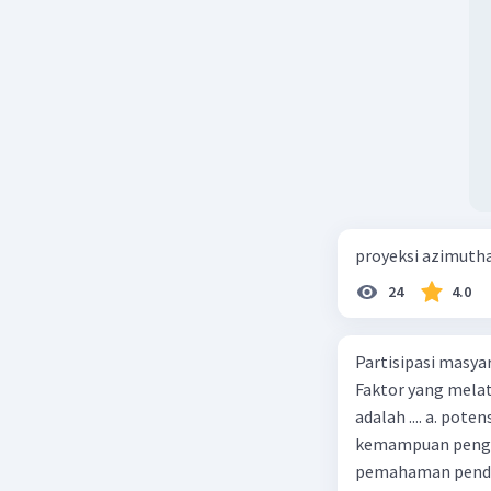
proyeksi azimuth
24
4.0
Partisipasi masy
Faktor yang melat
adalah .... a. pot
kemampuan pengga
pemahaman pendid