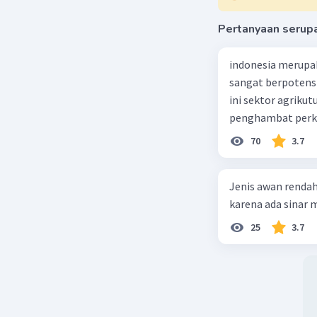
Pertanyaan serup
indonesia merupa
sangat berpotens
ini sektor agriku
penghambat perke
70
3.7
Jenis awan rendah
karena ada sinar ma
25
3.7