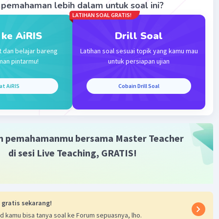
·
0.0
(
0
)
Balas
ating
pemahaman lebih dalam untuk soal ini?
LATIHAN SOAL GRATIS!
 ke AiRIS
Drill Soal
t dan belajar bareng
Latihan soal sesuai topik yang kamu mau
man pintarmu!
untuk persiapan ujian
Iklan
at AiRIS
Cobain Drill Soal
m pemahamanmu bersama Master Teacher
di sesi Live Teaching, GRATIS!
 gratis sekarang!
d kamu bisa tanya soal ke Forum sepuasnya, lho.