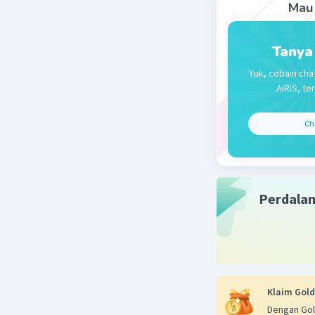
Beri R
Mau 
Tanya
Yuk, cobain cha
AiRIS, te
Ch
Perdala
Klaim Gold
Dengan Gol