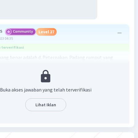
 S
Community
Level 27
023 04:35
terverifikasi
ang benar adalah d. Peternakan. Padang rumput yang
 luas di wilayah Nusa Tenggara Timur (NTT) dimanfaatkan
uduk setempat untuk melakukan kegiatan ekonomi di
eternakan. Peternakan di NTT umumnya berupa peternakan
bing, dan domba yang dipelihara secara tradisional. Padang
Buka akses jawaban yang telah terverifikasi
ng luas dan subur di NTT memungkinkan ternak untuk
kan pakan yang cukup sehingga dapat tumbuh dan
Lihat Iklan
g dengan baik. Selain itu, peternakan juga menjadi salah
or ekonomi yang penting di NTT karena dapat memberikan
an bagi masyarakat setempat.