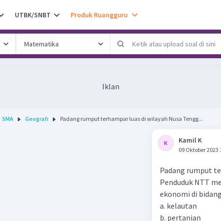
UTBK/SNBT
Produk Ruangguru
Iklan
SMA
Geografi
Padang rumput terhampar luas di wilayah Nusa Tengg...
Kamil K
09 Oktober 2023 
Padang rumput te
Penduduk NTT mem
ekonomi di bidang .
a. kelautan
b. pertanian