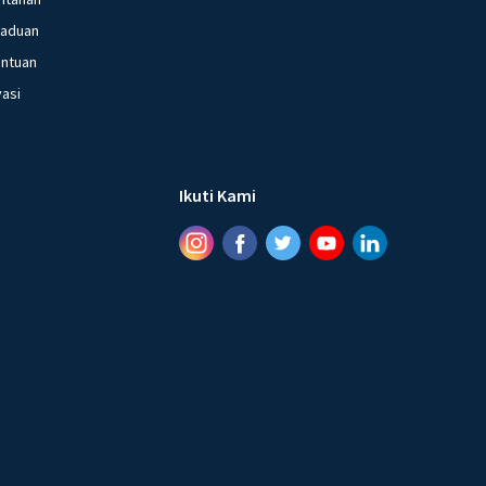
gaduan
entuan
vasi
Ikuti Kami