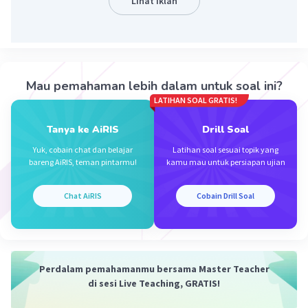
Lihat Iklan
jelas, dan koordinasi yang kuat antara berbagai
lembaga dan komunitas. Dengan melakukan evakuasi
secepat mungkin, risiko terjadinya korban jiwa dapat
dikurangi.
- 😁🙏🏻
Mau pemahaman lebih dalam untuk soal ini?
LATIHAN SOAL GRATIS!
·
5.0
(
1
)
Balas
Beri Rating
Tanya ke AiRIS
Drill Soal
Yuk, cobain chat dan belajar
Latihan soal sesuai topik yang
bareng AiRIS, teman pintarmu!
kamu mau untuk persiapan ujian
Chat AiRIS
Cobain Drill Soal
Iklan
Perdalam pemahamanmu bersama Master Teacher
di sesi Live Teaching, GRATIS!