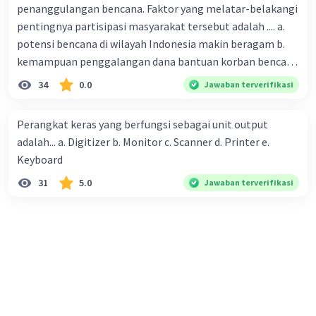
penanggulangan bencana. Faktor yang melatar-belakangi
pentingnya partisipasi masyarakat tersebut adalah .... a.
potensi bencana di wilayah Indonesia makin beragam b.
kemampuan penggalangan dana bantuan korban bencana
makin tinggi c. pemahaman pendidikan kebencanaan
34
0.0
Jawaban terverifikasi
kepada masyarakat masih rendah d. masyarakat
merupakan pihak yang langsung berhadapan dengan
Perangkat keras yang berfungsi sebagai unit output
bencana e. kepercayaan pemerintah bahwa masyarakat
adalah... a. Digitizer b. Monitor c. Scanner d. Printer e.
mampu mengatasi bencana
Keyboard
31
5.0
Jawaban terverifikasi