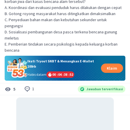
korban jiwa dari kasus bencana alam tersebut?
A. Koordinasi dan evakuasi penduduk harus dilakukan dengan cepat
B. Gotong royong masyarakat harus ditingkatkan dimaksimalkan
C. Penyediaan bahan makan dan kebutuhan sekunder untuk
pengungsi
D. Sosialisasi pembangunan desa pasca terkena bencana gunung
meletus
E. Pemberian tindakan secara psikologis kepada keluarga korban
bencana
Ikuti Tryout SNBT & Menangkan E-Wallet
100rb
Klaim
Habis dalam
00
:
04
:
38
:
51
1
5
Jawaban terverifikasi