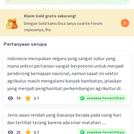
Klaim Gold gratis sekarang!
Dengan Gold kamu bisa tanya soal ke Forum
sepuasnya, lho.
Pertanyaan serupa
indonesia merupakan negara yang sangat subur yang
mana sektor pertanian sangat berpotensi untuk menjadi
pendorong kemajuan nasional, namun saaat ini sektor
agrikutur masih mengalami banyak hambatan, jelaskan
yang menjadi penghambat perkembangan agrikultur di
indonesia
70
3.7
Jawaban terverifikasi
Jenis awan rendah yang biasanya berada pada siang hari
dan terlihat terang karena ada sinar matahari .....
25
3.7
Jawaban terverifikasi