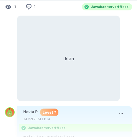
1
1
Jawaban terverifikasi
Iklan
Novia P
Level 7
14 Mei 2024 11:14
Jawaban terverifikasi
mol N2 / V N2 = mol O2/ V O2