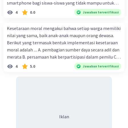
smartphone bagi siswa-siswa yang tidak mampu untuk
membeli b. Pembangunan jaringan fiber optik Palapa
4
0.0
Jawaban terverifikasi
Ring ,menara BTS ,dan jaringan internet di berbagai
daerah c. Memasukkan mata pelajaran teknologi
Kesetaraan moral mengakui bahwa setiap warga memiliki
informasi pada kurikulum sejak dini d. Memberi bantuan
nilai yang sama, baik anak-anak maupun orang dewasa.
UMKM dengan bunga ringan
Berikut yang termasuk bentuk implementasi kesetaraan
moral adalah .... A. pembagian sumber daya secara adil dan
merata B. persamaan hak berpartisipasi dalam pemilu C.
menghargai pendapat orang lain D. menerapkan hukum
4
5.0
Jawaban terverifikasi
secara adil E. merendahkan status orang lain
Iklan