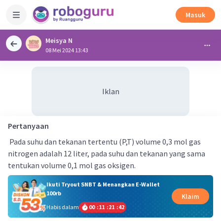
Masuk
Meisya N
08 Mei 2024 13:43
Iklan
Pertanyaan
Pada suhu dan tekanan tertentu (P,T) volume 0,3 mol gas
nitrogen adalah 12 liter, pada suhu dan tekanan yang sama
tentukan volume 0,1 mol gas oksigen.
Ikuti Tryout SNBT & Menangkan E-Wallet
100rb
Klaim
Habis dalam
00
:
11
:
21
:
42