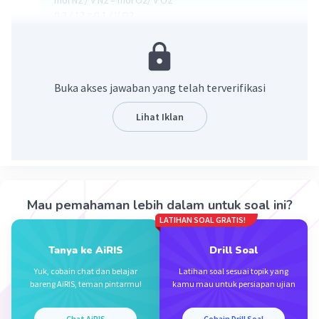
0,3 / 12 = 0,1 / V O2
V O2 = (12 x 0,1) /0,3 = 4 liter
·
0.0
(
0
)
Balas
Beri Rating
Buka akses jawaban yang telah terverifikasi
Lihat Iklan
Iklan
Mau pemahaman lebih dalam untuk soal ini?
LATIHAN SOAL GRATIS!
Tanya ke AiRIS
Drill Soal
Yuk, cobain chat dan belajar
Latihan soal sesuai topik yang
bareng AiRIS, teman pintarmu!
kamu mau untuk persiapan ujian
Chat AiRIS
Cobain Drill Soal