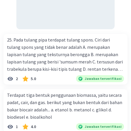
25. Pada tulang pipa terdapat tulang spons. Ciri dari
tulang spons yang tidak benar adalah A. merupakan
lapisan tulang yang teksturnya berongga B. merupakan
lapisan tulang yang berisi 'sumsum merah C. tersusun dari
trabekula berupa kisi-kisi tipis tulang D. rentan terkena
dampak osteoporosis setelah menopause E. mengandung
2
5.0
Jawaban terverifikasi
banyak kalsium fosfat dan kalsium karbonat
Terdapat tiga bentuk penggunaan biomassa, yaitu secara
padat, cair, dan gas. berikut yang bukan bentuk dari bahan
bakar biocair adalah... a. etanol b. metanol c. glikol d.
biodiesel e. bioalkohol
1
4.0
Jawaban terverifikasi