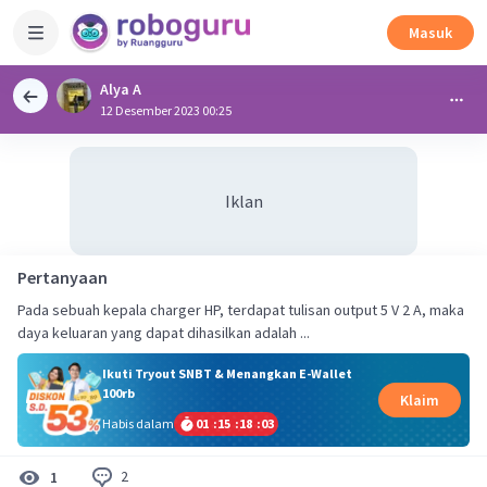
Masuk
Alya A
12 Desember 2023 00:25
Iklan
Pertanyaan
Pada sebuah kepala charger HP, terdapat tulisan output 5 V 2 A, maka
daya keluaran yang dapat dihasilkan adalah ...
Ikuti Tryout SNBT & Menangkan E-Wallet
100rb
Klaim
Habis dalam
01
:
15
:
18
:
02
2
1