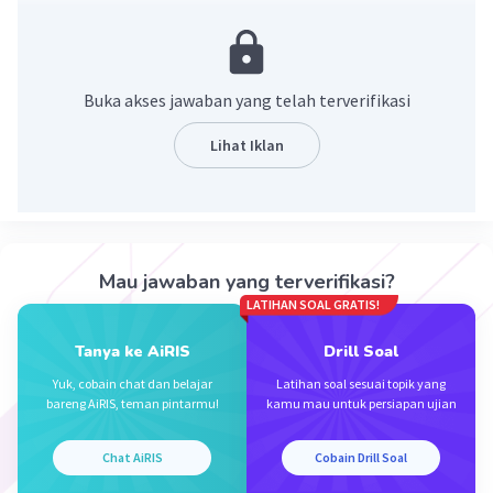
Pembahasan :
V = 5 volt
I = 2 Ampere
Buka akses jawaban yang telah terverifikasi
P = V x I
Lihat Iklan
= 5 x 2
= 10 watt
·
0.0
(
0
)
Balas
Beri Rating
Mau jawaban yang terverifikasi?
LATIHAN SOAL GRATIS!
Kevin L
Gold
Level 87
26 Desember 2023 12:24
Tanya ke AiRIS
Drill Soal
Pertanyaan ini berkaitan dengan konsep fisika,
Yuk, cobain chat dan belajar
Latihan soal sesuai topik yang
khususnya tentang daya listrik. Daya listrik dapat
bareng AiRIS, teman pintarmu!
kamu mau untuk persiapan ujian
dihitung dengan rumus P = V x I, dimana V adalah
Iklan
tegangan (volt) dan I adalah arus (ampere).
Chat AiRIS
Cobain Drill Soal
Penjelasan: