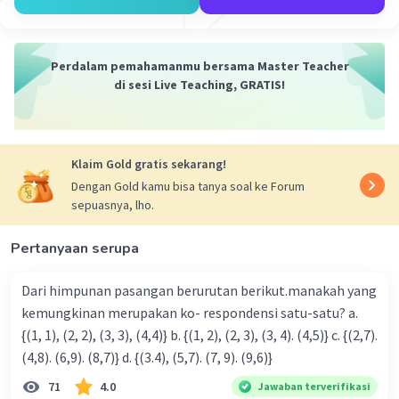
1. Dalam soal ini, kita diberikan nilai V = 5V dan I = 2A yang
merupakan output dari kepala charger HP.
2. Kita dapat menggantikan nilai-nilai ini ke dalam rumus
untuk mendapatkan daya listrik.
Perdalam pemahamanmu bersama Master Teacher
3. P = V x I = 5V x 2A = 10 watt.
di sesi Live Teaching, GRATIS!
Kesimpulan:
Jadi, daya keluaran yang dapat dihasilkan oleh kepala
charger HP tersebut adalah 10 watt. Semoga penjelasan
Klaim Gold gratis sekarang!
ini membantu kamu 🙂
Dengan Gold kamu bisa tanya soal ke Forum
sepuasnya, lho.
·
0.0
(
0
)
Balas
Beri Rating
Pertanyaan serupa
Dari himpunan pasangan berurutan berikut.manakah yang
kemungkinan merupakan ko- respondensi satu-satu? a.
{(1, 1), (2, 2), (3, 3), (4,4)} b. {(1, 2), (2, 3), (3, 4). (4,5)} c. {(2,7).
(4,8). (6,9). (8,7)} d. {(3.4), (5,7). (7, 9). (9,6)}
71
4.0
Jawaban terverifikasi