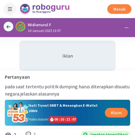
Masuk
Widianurul F
10 Januari 2023 13:57
Iklan
Pertanyaan
pada saat tertentu politik dumping harus diterapkan disuatu
negara.jelaskan alasannya
Ikuti Tryout SNBT & Menangkan E-Wallet
100rb
Klaim
Habis dalam
00
:
10
:
12
:
07
2
2
Jawaban terverifikasi