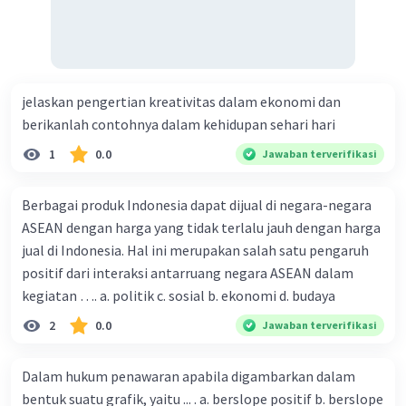
mempertimbangkan dampak positif dan negatifnya.
·
4.0
(
1
)
Balas
Beri Rating
jelaskan pengertian kreativitas dalam ekonomi dan
Gfoinedz G
Level 9
berikanlah contohnya dalam kehidupan sehari hari
02 April 2023 04:32
1
0.0
Jawaban terverifikasi
Jawaban terverifikasi
Agar memperoleh keuntungan dari produk yang
Berbagai produk Indonesia dapat dijual di negara-negara
harusnya menjadi investasi persediaan (produk yang
Iklan
ASEAN dengan harga yang tidak terlalu jauh dengan harga
ada di gudang). Dengan tindakan dumping, sisa stok
penjualan tersebut dapat diubah menjadi uang secara
jual di Indonesia. Hal ini merupakan salah satu pengaruh
cepat.
positif dari interaksi antarruang negara ASEAN dalam
kegiatan …. a. politik c. sosial b. ekonomi d. budaya
·
0.0
(
0
)
Balas
Beri Rating
2
0.0
Jawaban terverifikasi
Dalam hukum penawaran apabila digambarkan dalam
bentuk suatu grafik, yaitu ... . a. berslope positif b. berslope