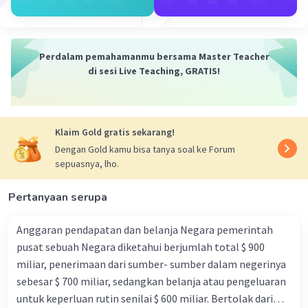
**Mendukung pembangunan ekonomi**
Politik dumping dapat digunakan untuk mendukung
Perdalam pemahamanmu bersama Master Teacher
pembangunan ekonomi suatu negara. Dengan
di sesi Live Teaching, GRATIS!
memperluas pasar ekspor dan melindungi industri
dalam negeri, politik dumping dapat meningkatkan
pertumbuhan ekonomi dan menciptakan lapangan kerja.
Klaim Gold gratis sekarang!
Berikut adalah beberapa contoh kasus di mana politik
Dengan Gold kamu bisa tanya soal ke Forum
dumping dapat diterapkan:
sepuasnya, lho.
**Suatu negara memiliki industri baja yang belum
berkembang. Pemerintah negara tersebut dapat
Pertanyaan serupa
menerapkan politik dumping untuk menjual produk
bajanya dengan harga lebih murah di pasar luar negeri.
Anggaran pendapatan dan belanja Negara pemerintah
Tujuannya adalah untuk memperluas pasar ekspor dan
pusat sebuah Negara diketahui berjumlah total $ 900
mendorong pengembangan industri baja dalam
miliar, penerimaan dari sumber- sumber dalam negerinya
negeri.**
sebesar $ 700 miliar, sedangkan belanja atau pengeluaran
**Suatu negara memiliki industri tekstil yang bersaing
untuk keperluan rutin senilai $ 600 miliar. Bertolak dari