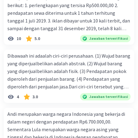
berikut: 1. perlengkapan yang tersisa Rp500.000,00 2.
pendapatan sewa diterima untuk 1 tahun terhitung
tanggal 1 juli 2019. 3. iklan dibayar untuk 10 kali terbit, dan
sampai dengan tanggal 31 desember 2019, telah 8 kali
terbit. 4. gaji terutang untuk periode berjalan sebesar
10
5.0
Jawaban terverifikasi
Rp800.000,00 dari data di atas, pencatatan jurnal pembalik
yang benar adalah ....
Dibawaah ini adaalah ciri-ciri perusahaan. (1) Wujud barang
yang diperjualbelikan adalah abstrak. (2) Wujud barang
yang diperjualbelikan adalah fisik. (3) Pendapatan pokok
diperoleh dari penjualan barang. (4) Pendapatan yang
diperoleh dari penjualan jasa.Dari ciri-ciri tersebut yang
merupakan ciri dari perusahaan dagang ditunjukan pada
4
3.0
Jawaban terverifikasi
nomor…. a. 1 dan 3 b. 3 dan 4 c. 2 dan 3 d. 1 dan 2 e. 2 dan 4
Andi merupakan warga negara Indonesia yang bekerja di
dalam negeri dengan pendapatan Rp6.700.000,00.
Sementara Lula merupakan warga negara asing yang
tinggal dan bekerja di Indonesia dengan pendapatan