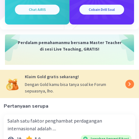
Chat AiRIS
Cobain Drill Soal
Kesimpulan:
Jadi, fungsi permintaannya adalah Qd = -P + 27. Untuk
menggambar kurvanya, kita dapat membuat grafik
dengan harga bensin di sumbu x dan permintaan bensin
di sumbu y. Titik potong y adalah 27 dan gradiennya
Perdalam pemahamanmu bersama Master Teacher
adalah -1, yang berarti kurva akan menurun dari kiri atas
di sesi Live Teaching, GRATIS!
ke kanan bawah. Semoga penjelasan ini membantu
kamu 🙂
·
0.0
(
0
)
Balas
Beri Rating
Klaim Gold gratis sekarang!
Dengan Gold kamu bisa tanya soal ke Forum
sepuasnya, lho.
Pertanyaan serupa
Salah satu faktor penghambat perdagangan
Iklan
internasional adalah ....
19
5.0
Jawaban terverifikasi