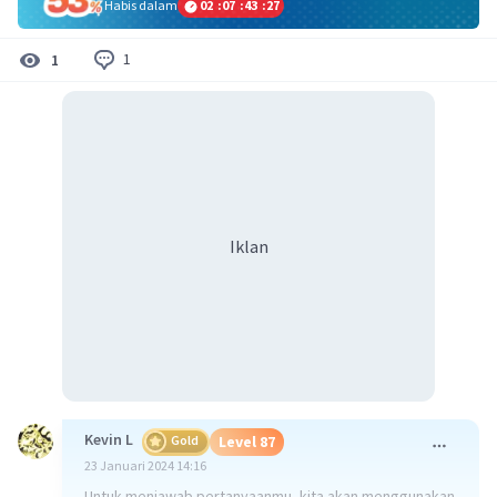
Habis dalam
02
:
07
:
43
:
26
1
1
Iklan
Kevin L
Gold
Level 87
23 Januari 2024 14:16
Untuk menjawab pertanyaanmu, kita akan menggunakan