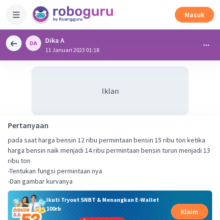
Masuk
Dika A
11 Januari 2023 01:18
Iklan
Pertanyaan
pada saat harga bensin 12 ribu permintaan bensin 15 ribu ton ketika
harga bensin naik menjadi 14 ribu permintaan bensin turun menjadi 13
ribu ton
-Tentukan fungsi permintaan nya
-Dan gambar kurvanya
Ikuti Tryout SNBT & Menangkan E-Wallet
100rb
Klaim