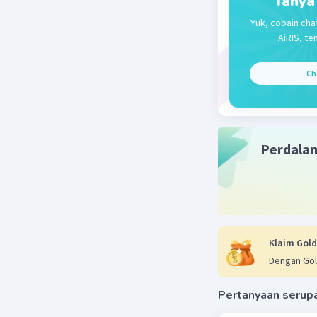
Tanya
Yuk, cobain cha
AiRIS, te
Ch
Perdala
Klaim Gold
Dengan Gol
Pertanyaan serup