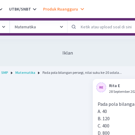
UTBK/SNBT
Produk Ruangguru
Iklan
SMP
Matematika
Pada pola bilangan persegi, nilai suku ke-20 adala...
Rita E
28 September 20
Pada pola bilangan 
A. 40
B. 120
C. 400
D. 800