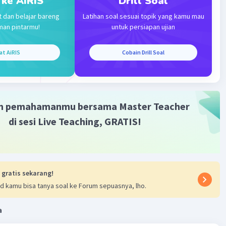
 ke AiRIS
Drill Soal
t dan belajar bareng
Latihan soal sesuai topik yang kamu mau
man pintarmu!
untuk persiapan ujian
at AiRIS
Cobain Drill Soal
m pemahamanmu bersama Master Teacher
di sesi Live Teaching, GRATIS!
 gratis sekarang!
d kamu bisa tanya soal ke Forum sepuasnya, lho.
a