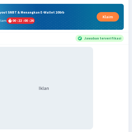
ryout SNBT & Menangkan E-Wallet 100rb
Klaim
alam
00
:
22
:
00
:
26
Jawaban terverifikasi
Iklan