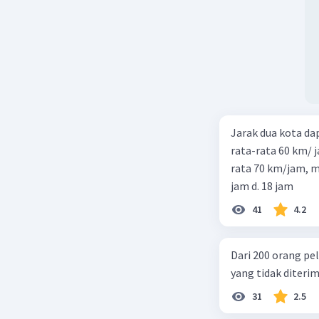
Jarak dua kota d
rata-rata 60 km/ 
rata 70 km/jam, maka waktu
jam d. 18 jam
41
4.2
Dari 200 orang pe
yang tidak diterima
31
2.5