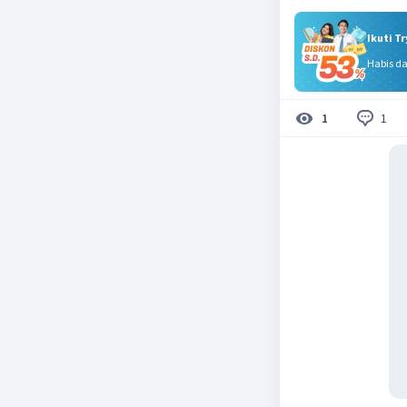
Ikuti T
Habis d
1
1