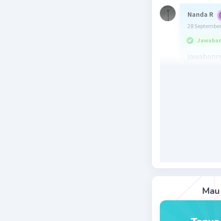
Nanda R
28 September
Jawaban 
jawabanny
pola bilan
Beri R
Mau 