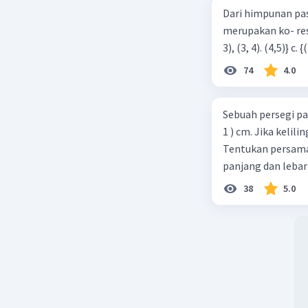
Dari himpunan pa
merupakan ko- respondensi satu-satu? a. {(1, 1), (2, 2), (3, 3), (4,4)} b. {(1, 2), (2,
74
4.0
Sebuah persegi pa
1 ) cm. Jika kelil
Tentukan persamaa
panjang dan lebar
38
5.0