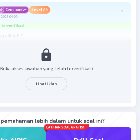
Community
Level 89
 2023 04:00
terverifikasi
a adalah C.
gannya adalah n² = 20² = 400.
·
0.0
(
0
)
Balas
ating
Buka akses jawaban yang telah terverifikasi
Lihat Iklan
Iklan
pemahaman lebih dalam untuk soal ini?
LATIHAN SOAL GRATIS!