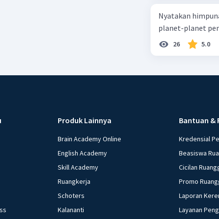
Nyatakan himpuna
planet-planet pen
26
5.0
u
Produk Lainnya
Bantuan & 
Brain Academy Online
Kredensial P
English Academy
Beasiswa Ru
Skill Academy
Cicilan Ruang
Ruangkerja
Promo Ruang
Schoters
Laporan Kere
ess
Kalananti
Layanan Pen