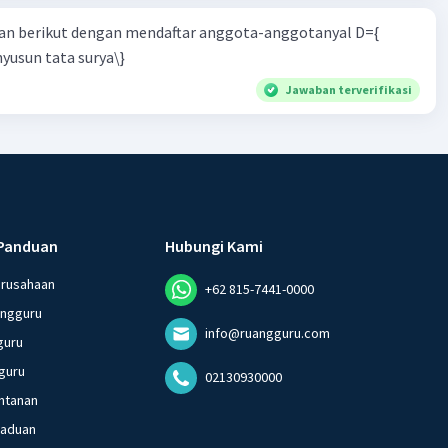
n berikut dengan mendaftar anggota-anggotanyal D={
yusun tata surya\}
Jawaban terverifikasi
Panduan
Hubungi Kami
erusahaan
+62 815-7441-0000
angguru
info@ruangguru.com
guru
guru
02130930000
ntanan
gaduan