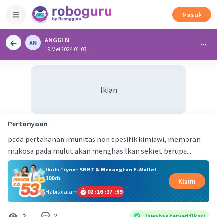
Masuk
ANGGI N
19 Mei 2024 01:03
Iklan
Pertanyaan
pada pertahanan imunitas non spesifik kimiawi, membran
mukosa pada mulut akan menghasilkan sekret berupa...
Ikuti Tryout SNBT & Menangkan E-Wallet
100rb
Klaim
Habis dalam
02
:
16
:
27
:
39
2
2
Jawaban terverifikasi