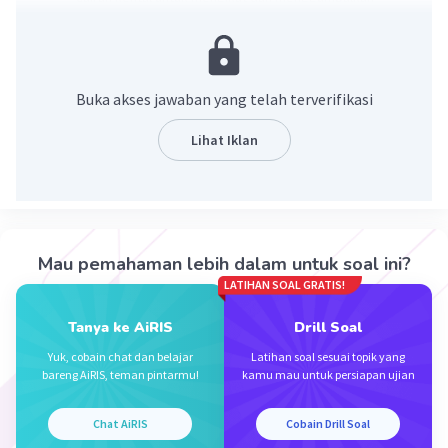
bakteri
·
0.0
(
0
)
Balas
Beri Rating
Buka akses jawaban yang telah terverifikasi
Archyeza A
Level 79
Lihat Iklan
23 Mei 2024 14:56
Jawaban terverifikasi
Membran mukosa pada mulut menghasilkan
Iklan
sekret berupa air liur atau saliva. Saliva
Mau pemahaman lebih dalam untuk soal ini?
merupakan cairan kimiawi yang penting dalam
LATIHAN SOAL GRATIS!
pertahanan imun non-spesifik di dalam mulut
Tanya ke AiRIS
Drill Soal
·
0.0
(
0
)
Balas
Beri Rating
Yuk, cobain chat dan belajar
Latihan soal sesuai topik yang
bareng AiRIS, teman pintarmu!
kamu mau untuk persiapan ujian
Chat AiRIS
Cobain Drill Soal