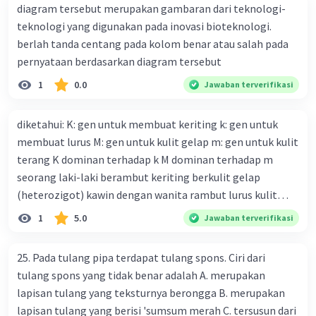
diagram tersebut merupakan gambaran dari teknologi-
teknologi yang digunakan pada inovasi bioteknologi.
berlah tanda centang pada kolom benar atau salah pada
pernyataan berdasarkan diagram tersebut
1
0.0
Jawaban terverifikasi
diketahui: K: gen untuk membuat keriting k: gen untuk
membuat lurus M: gen untuk kulit gelap m: gen untuk kulit
terang K dominan terhadap k M dominan terhadap m
seorang laki-laki berambut keriting berkulit gelap
(heterozigot) kawin dengan wanita rambut lurus kulit
terang tentukan : a. bagan perkawinannya b. rasio
1
5.0
Jawaban terverifikasi
genotipe dan rasio fenotipe nya c. jika perkawinan itu
menghasilkan 12 anak. tentukan fenotipe keturunannya
25. Pada tulang pipa terdapat tulang spons. Ciri dari
dengan prosentase
tulang spons yang tidak benar adalah A. merupakan
lapisan tulang yang teksturnya berongga B. merupakan
lapisan tulang yang berisi 'sumsum merah C. tersusun dari