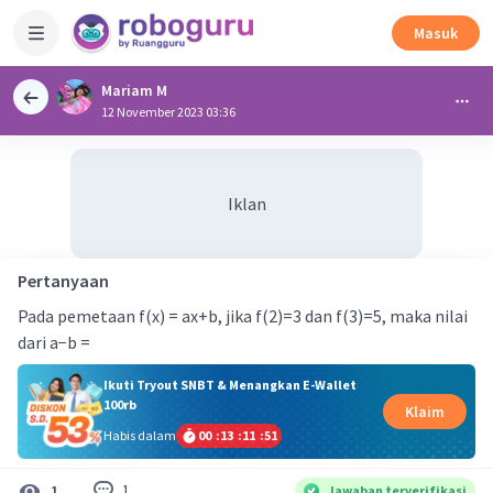
Masuk
Mariam M
12 November 2023 03:36
Iklan
Pertanyaan
Pada pemetaan f(x) = ax+b, jika f(2)=3 dan f(3)=5, maka nilai
dari a−b =
Ikuti Tryout SNBT & Menangkan E-Wallet
100rb
Klaim
Habis dalam
00
:
13
:
11
:
51
1
1
Jawaban terverifikasi