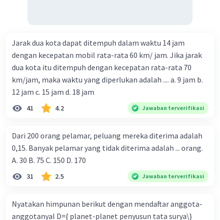
Jarak dua kota dapat ditempuh dalam waktu 14 jam
dengan kecepatan mobil rata-rata 60 km/ jam. Jika jarak
dua kota itu ditempuh dengan kecepatan rata-rata 70
km/jam, maka waktu yang diperlukan adalah .... a. 9 jam b.
12 jam c. 15 jam d. 18 jam
41
4.2
Jawaban terverifikasi
Dari 200 orang pelamar, peluang mereka diterima adalah
0,15. Banyak pelamar yang tidak diterima adalah ... orang.
A. 30 B. 75 C. 150 D. 170
31
2.5
Jawaban terverifikasi
Nyatakan himpunan berikut dengan mendaftar anggota-
anggotanyal D={ planet-planet penyusun tata surya\}