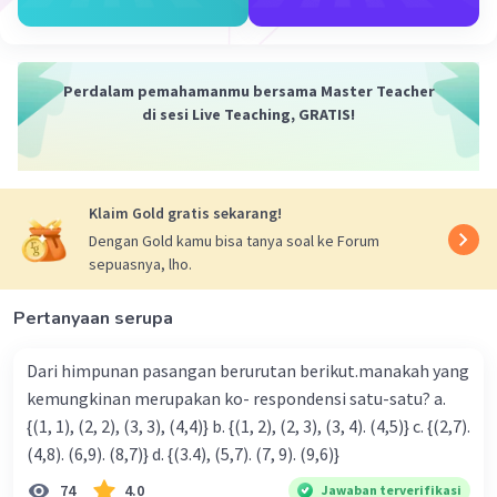
·
0.0
(
0
)
Balas
Beri Rating
Perdalam pemahamanmu bersama Master Teacher
di sesi Live Teaching, GRATIS!
Klaim Gold gratis sekarang!
Iklan
Dengan Gold kamu bisa tanya soal ke Forum
sepuasnya, lho.
Pertanyaan serupa
Dari himpunan pasangan berurutan berikut.manakah yang
kemungkinan merupakan ko- respondensi satu-satu? a.
{(1, 1), (2, 2), (3, 3), (4,4)} b. {(1, 2), (2, 3), (3, 4). (4,5)} c. {(2,7).
(4,8). (6,9). (8,7)} d. {(3.4), (5,7). (7, 9). (9,6)}
74
4.0
Jawaban terverifikasi