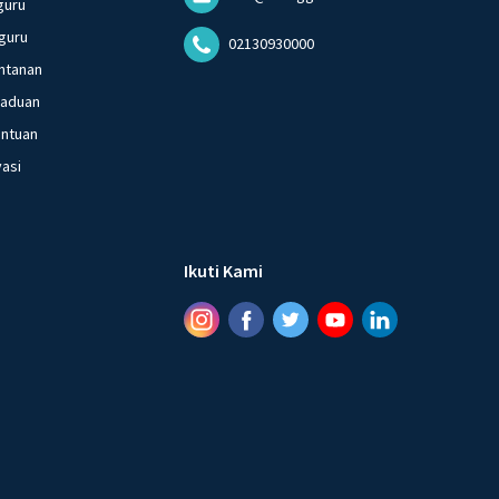
guru
guru
02130930000
ntanan
gaduan
entuan
vasi
Ikuti Kami