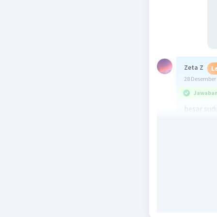
Zeta Z
L
28 Desember 
Jawaban 
besar sudu
besar sudu
total sud
besar sudu
segitiga s
AC : AB : BC
dengan ca
- AC = sis
- AB = sis