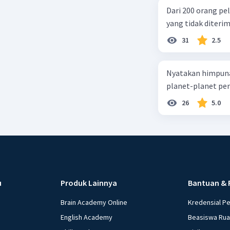
Dari 200 orang pe
yang tidak diterima
31
2.5
Nyatakan himpuna
planet-planet pen
26
5.0
u
Produk Lainnya
Bantuan & 
Brain Academy Online
Kredensial P
English Academy
Beasiswa Ru