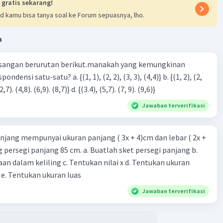
 gratis sekarang!
d kamu bisa tanya soal ke Forum sepuasnya, lho.
a
sangan berurutan berikut.manakah yang kemungkinan
3), (3, 4). (4,5)} c. {(2,7). (4,8). (6,9). (8,7)} d. {(3.4), (5,7). (7, 9). (9,6)}
Jawaban terverifikasi
njang mempunyai ukuran panjang ( 3x + 4)cm dan lebar ( 2x +
ing persegi panjang 85 cm. a. Buatlah sket persegi panjang b.
n dalam keliling c. Tentukan nilai x d. Tentukan ukuran
 e. Tentukan ukuran luas
Jawaban terverifikasi