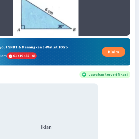
ryout SNBT & Menangkan E-Wallet 100rb
Klaim
alam
01
:
19
:
55
:
47
Jawaban terverifikasi
Iklan