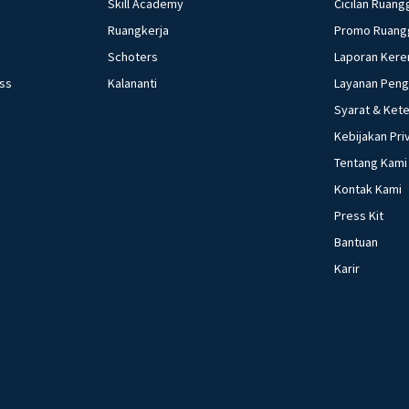
Skill Academy
Cicilan Ruang
Ruangkerja
Promo Ruang
Schoters
Laporan Kere
ess
Kalananti
Layanan Pen
Syarat & Ket
Kebijakan Pri
Tentang Kami
Kontak Kami
Press Kit
Bantuan
Karir