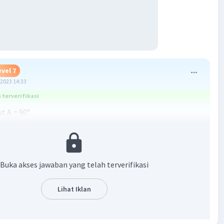
evel 7
2023 14:33
terverifikasi
t A = 90°
t B = 30°
ut dalam segitiga = 180°
t C = 180 – (90 + 30) = 60°
Buka akses jawaban yang telah terverifikasi
eperti ini memiliki perbandingan sisi yakni,
 = 1 : √3 : 2
Lihat Iklan
tatan,
i di depan sudut 30°
i di depan sudut 60°