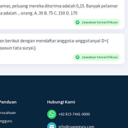
lamar, peluang mereka diterima adalah 0,15. Banyak pelamar
 adalah ... orang. A. 30 B. 75 C. 150 D. 170
Jawaban terverifikasi
n berikut dengan mendaftar anggota-anggotanyal D={
yusun tata surya\}
Jawaban terverifikasi
Panduan
Hubungi Kami
erusahaan
+62 815-7441-0000
angguru
info@ruangguru.com