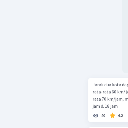
Jarak dua kota d
rata-rata 60 km/ 
rata 70 km/jam, maka waktu
jam d. 18 jam
40
4.2