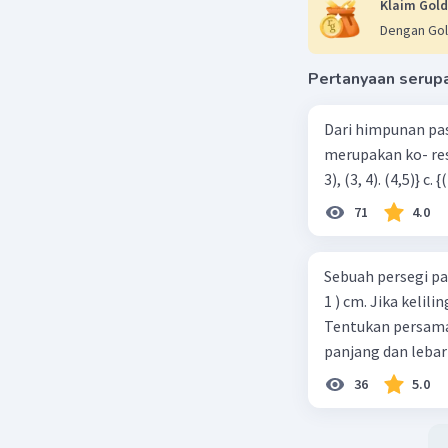
Klaim Gold
Dengan Gol
Pertanyaan serup
Dari himpunan pa
merupakan ko- respondensi satu-satu? a. {(1, 1), (2, 2), (3, 3), (4,4)} b. {(1, 2), (2,
71
4.0
Sebuah persegi pa
1 ) cm. Jika kelil
Tentukan persamaa
panjang dan lebar
36
5.0