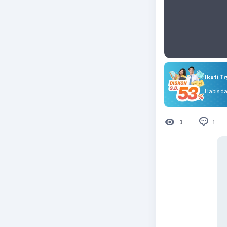
Ikuti T
Habis d
1
1