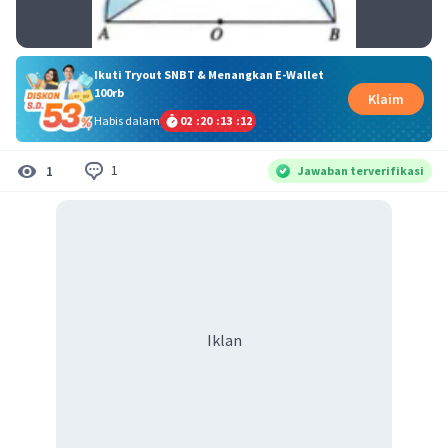
Ikuti Tryout SNBT & Menangkan E-Wallet
100rb
Klaim
Habis dalam
02
:
20
:
13
:
12
1
1
Jawaban terverifikasi
Iklan