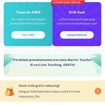
LATIHAN SOAL GRATIS!
½ × 5 × 12 = 30 cm²
Tanya ke AiRIS
Drill Soal
• luas daerah yg diarsir = ½luas lingkaran – luas segitiga
ABC
Yuk, cobain chat dan belajar
Latihan soal sesuai topik yang
66,33 – 30 = 36,33 cm²
bareng AiRIS, teman pintarmu!
kamu mau untuk persiapan ujian
·
0.0
(
0
)
Balas
Beri Rating
Chat AiRIS
Cobain Drill Soal
Perdalam pemahamanmu bersama Master Teacher
di sesi Live Teaching, GRATIS!
Iklan
Klaim Gold gratis sekarang!
Dengan Gold kamu bisa tanya soal ke Forum
sepuasnya, lho.