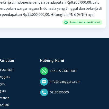
n Rp8.900.000,00. Lalu
ndonesia yang tinggal dan bekerja di
n pendapatan Rp11.000.000,00. Hitunglah PNB (GNP) nya!
Jawaban terverifikasi
Panduan
Hubungi Kami
erusahaan
+62 815-7441-0000
angguru
info@ruangguru.com
guru
guru
02130930000
ntanan
gaduan