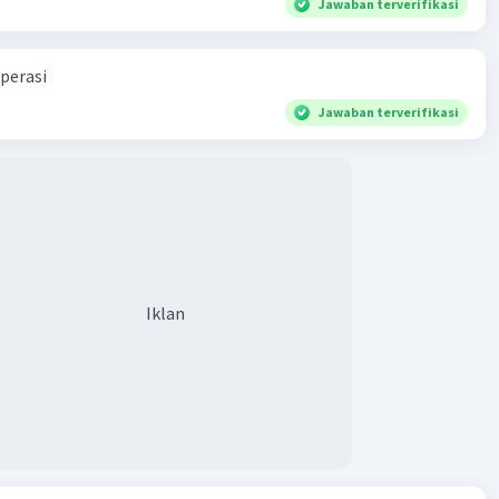
Jawaban terverifikasi
0 = 26.000.000 orang.
utnya, kita dapat menghitung tingkat pengangguran
embagi jumlah pengangguran dengan jumlah angkatan
perasi
lu dikalikan 100%. Jadi, tingkat pengangguran adalah
Jawaban terverifikasi
0 / 230.000.000) x 100%.
an:
an perhitungan di atas, tingkat pengangguran pada bulan
2023 adalah sebesar (26.000.000 / 230.000.000) x 100% =
moga penjelasan ini membantu kamu ya! 🙂
Iklan
·
0.0
(
0
)
Balas
ating