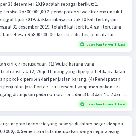
er 31 desember 2019 adalah sebagai berikut: 1.
00,00 2. pendapatan sewa diterima untuk 1
 iklan dibayar untuk 10 kali terbit, dan
gal 31 desember 2019, telah 8 kali terbit. 4. gaji terutang
alan sebesar Rp800.000,00 dari data di atas, pencatatan
ng benar adalah ....
Jawaban terverifikasi
ah ciri-ciri perusahaan. (1) Wujud barang yang
dalah abstrak. (2) Wujud barang yang diperjualbelikan adalah
atan pokok diperoleh dari penjualan barang. (4) Pendapatan
i penjualan jasa.Dari ciri-ciri tersebut yang merupakan ciri
gang ditunjukan pada nomor…. a. 1 dan 3 b. 3 dan 4 c. 2 dan 3
4
Jawaban terverifikasi
rga negara Indonesia yang bekerja di dalam negeri dengan