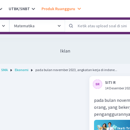
UTBK/SNBT
Produk Ruangguru
Iklan
SMA
Ekonomi
pada bulan november 2023, angkatan kerja di indone...
SITI R
14 Desember 202
pada bulan novemb
orang, yang beker
penganggurannya a
Ikuti T