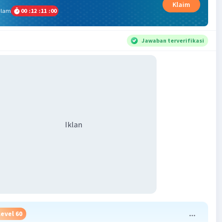
Klaim
alam
00
:
12
:
10
:
59
Jawaban terverifikasi
Iklan
Level 60