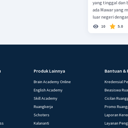
yang tinggal dan bekerja di Indonesia dengan pendapata
ada Mawar yang merupakan warga negara I
luar negeri denga
10
5.0
u
Produk Lainnya
Bantuan & 
Brain Academy Online
Kredensial P
English Academy
Beasiswa Ru
Skill Academy
Cicilan Ruang
Ruangkerja
Promo Ruang
Schoters
Laporan Kere
ess
Kalananti
Layanan Pen