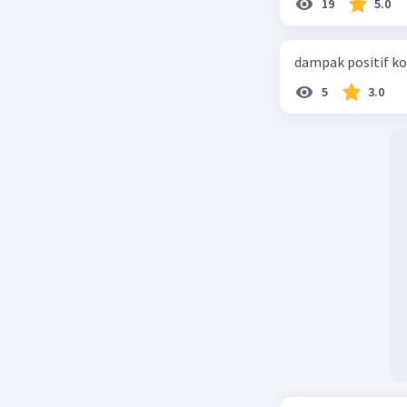
19
5.0
204.000.00
2. Selanj
dengan m
dampak positif ko
kerja, la
5
3.0
(26.000.00
Kesimpul
Berdasark
November 
11,3%. Se
Beri R