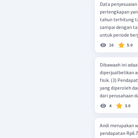
Data penyesuaian p
perlengkapan yang tersisa Rp500.0
tahun terhitung tanggal 1 juli 2019. 3.
sampai dengan tang
untuk periode berj
jurnal pembalik ya
10
5.0
Dibawaah ini adaal
diperjualbelikan a
fisik. (3) Pendap
yang diperoleh dar
dari perusahaan da
d. 1 dan 2 e. 2 dan 
4
3.0
Andi merupakan wa
pendapatan Rp6.700.000,00. Sementara Lula merupakan warga negara asing