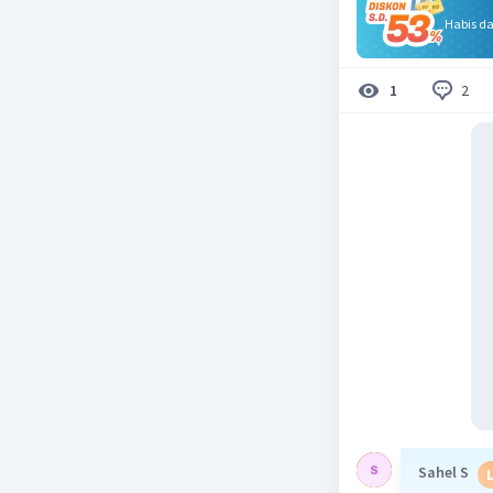
Habis d
2
1
Sahel S