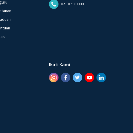
guru
02130930000
ntanan
gaduan
entuan
vasi
Ikuti Kami