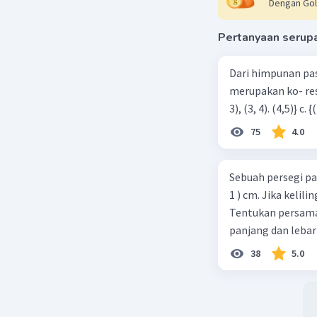
Dengan Gol
Beri R
Pertanyaan serup
Dari himpunan pa
merupakan ko- respondensi satu-satu? a. {(1, 1), (2, 2), (3, 3), (4,4)} b. {(1, 2), (2,
75
4.0
Sebuah persegi pa
1 ) cm. Jika kelil
Tentukan persamaa
panjang dan lebar
38
5.0