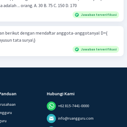
 adalah ... orang. A. 30 B. 75 C. 150 D. 170
Jawaban terverifikasi
n berikut dengan mendaftar anggota-anggotanyal D={
yusun tata surya\}
Jawaban terverifikasi
Panduan
Hubungi Kami
erusahaan
+62 815-7441-0000
angguru
info@ruangguru.com
guru