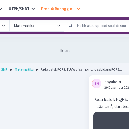
UTBK/SNBT
Produk Ruangguru
Iklan
SMP
Matematika
Pada balok PQRS. TUVW di samping, luas bidang PQRS...
Sayaka N
29 Desember 202
Pada balok PQRS.
= 135 cm², dan bi