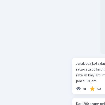
Jarak dua kota d
rata-rata 60 km/ 
rata 70 km/jam, maka waktu
jam d. 18 jam
41
4.2
Dari 200 orang pe