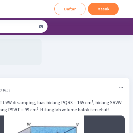
Daftar
Masuk
3 16:33
 TUVW di samping, luas bidang PQRS = 165 cm², bidang SRVW
dang PSWT = 99 cm². Hitunglah volume balok tersebut!