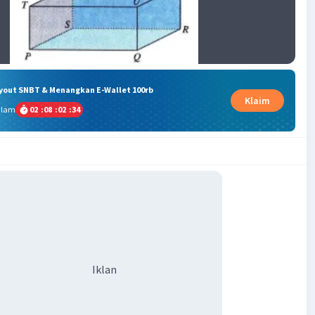
ryout SNBT & Menangkan E-Wallet 100rb
Klaim
alam
02
:
08
:
02
:
34
Iklan