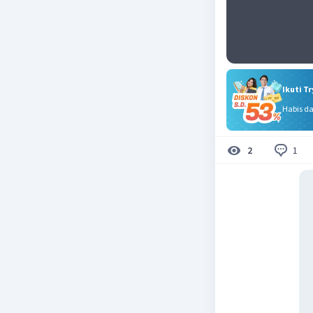
Ikuti T
Habis d
1
2