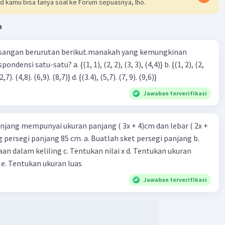
d kamu bisa tanya soal ke Forum sepuasnya, lho.
·
0.0
(
0
)
Balas
ating
a
sangan berurutan berikut.manakah yang kemungkinan
3), (3, 4). (4,5)} c. {(2,7). (4,8). (6,9). (8,7)} d. {(3.4), (5,7). (7, 9). (9,6)}
Iklan
Jawaban terverifikasi
njang mempunyai ukuran panjang ( 3x + 4)cm dan lebar ( 2x +
ing persegi panjang 85 cm. a. Buatlah sket persegi panjang b.
n dalam keliling c. Tentukan nilai x d. Tentukan ukuran
 e. Tentukan ukuran luas
Jawaban terverifikasi