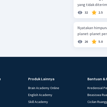
yang tidak diterima
32
2.5
Nyatakan himpuna
planet-planet pen
26
5.0
u
Produk Lainnya
Bantuan & 
Brain Academy Online
Kredensial P
English Academy
Beasiswa Ru
Skill Academy
Cicilan Ruang