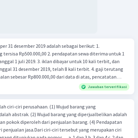
er 31 desember 2019 adalah sebagai berikut: 1.
00,00 2. pendapatan sewa diterima untuk 1
 iklan dibayar untuk 10 kali terbit, dan
gal 31 desember 2019, telah 8 kali terbit. 4. gaji terutang
alan sebesar Rp800.000,00 dari data di atas, pencatatan
ng benar adalah ....
Jawaban terverifikasi
ah ciri-ciri perusahaan. (1) Wujud barang yang
dalah abstrak. (2) Wujud barang yang diperjualbelikan adalah
atan pokok diperoleh dari penjualan barang. (4) Pendapatan
i penjualan jasa.Dari ciri-ciri tersebut yang merupakan ciri
gang ditunjukan pada nomor…. a. 1 dan 3 b. 3 dan 4 c. 2 dan 3