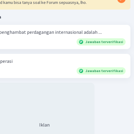
d kamu bisa tanya soal ke Forum sepuasnya, lho.
a
 penghambat perdagangan internasional adalah ....
Jawaban terverifikasi
perasi
Jawaban terverifikasi
Iklan