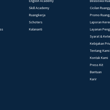
English Academy
Beasiswa Ru
Skill Academy
Cicilan Ruang
Ruangkerja
Promo Ruang
Schoters
Laporan Kere
ess
Kalananti
Layanan Pen
Syarat & Ket
Kebijakan Pri
Tentang Kami
Kontak Kami
Press Kit
Bantuan
Karir