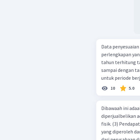
Data penyesuaian p
perlengkapan yang tersisa Rp500.0
tahun terhitung tanggal 1 juli 2019. 3.
sampai dengan tang
untuk periode berj
jurnal pembalik ya
10
5.0
Dibawaah ini adaal
diperjualbelikan a
fisik. (3) Pendap
yang diperoleh dar
dari perusahaan da