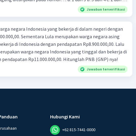
4
Jawaban terverifikasi
rga negara Indonesia yang bekerja di dalam negeri dengan
n Rp8.900.000,00. Lalu
ndonesia yang tinggal dan bekerja di
n pendapatan Rp11.000.000,00. Hitunglah PNB (GNP) nya!
Jawaban terverifikasi
Panduan
Hubungi Kami
erusahaan
+62 815-7441-0000