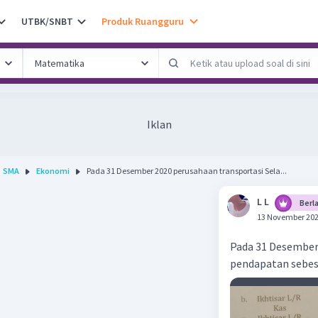
UTBK/SNBT
Produk Ruangguru
Iklan
SMA
Ekonomi
Pada 31 Desember 2020 perusahaan transportasi Sela...
L L
Berl
13 November 202
Pada 31 Desember
pendapatan sebes