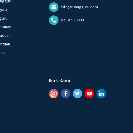
angguru
info@ruangguru.com
guru
guru
02130930000
ntanan
gaduan
entuan
vasi
Ikuti Kami