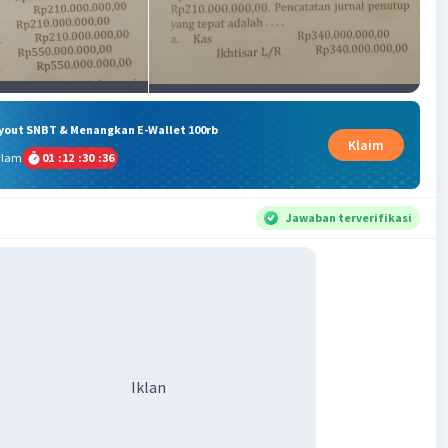
ryout SNBT & Menangkan E-Wallet 100rb
Klaim
alam
01
:
12
:
30
:
35
Jawaban terverifikasi
Iklan