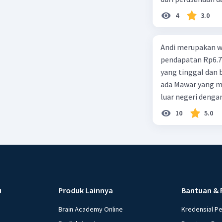
d. 1 dan 2 e. 2 dan 
4
3.0
Andi merupakan wa
pendapatan Rp6.700.000,00. Sementara Lula merupakan warga negara asing
yang tinggal dan bekerja di Indonesia dengan pendapata
ada Mawar yang merupakan warga negara I
luar negeri denga
10
5.0
u
Produk Lainnya
Bantuan & 
Brain Academy Online
Kredensial P