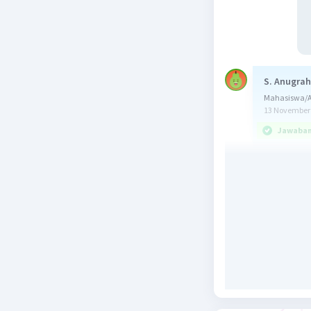
S. Anugrah
Mahasiswa/A
13 November 
Jawaban 
Jawab:
C
Diketahui
Total pen
Total beb
Ditanya:
Jurnal pe