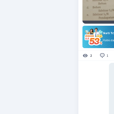
Ikuti T
Habis d
1
2