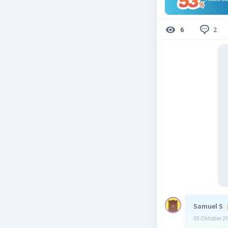
2
6
Samuel S
03 Oktober 2