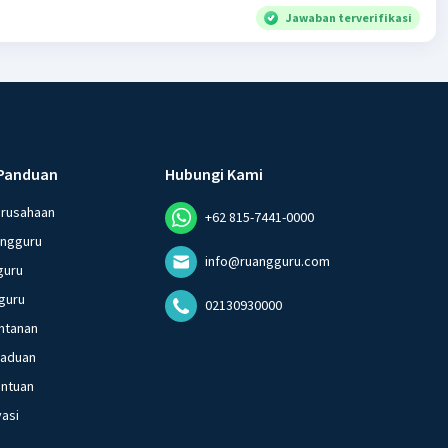
Jawaban terverifikasi
Panduan
Hubungi Kami
erusahaan
+62 815-7441-0000
angguru
info@ruangguru.com
guru
guru
02130930000
ntanan
gaduan
entuan
vasi