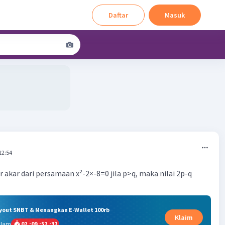
Daftar
Masuk
12:54
r akar dari persamaan x²-2×-8=0 jila p>q, maka nilai 2p-q
ryout SNBT & Menangkan E-Wallet 100rb
Klaim
alam
02
:
09
:
52
:
31