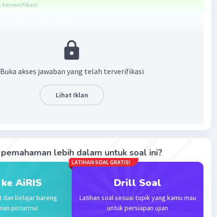
terverifikasi
ai dari 2p-q adalah 10
dalah pembahasannya...
Buka akses jawaban yang telah terverifikasi
Lihat Iklan
·
5.0
(
2
)
Balas
ating
pemahaman lebih dalam untuk soal ini?
LATIHAN SOAL GRATIS!
Community
Level 72
 ke AiRIS
Drill Soal
023 15:12
t dan belajar bareng
Latihan soal sesuai topik yang kamu mau
terverifikasi
man pintarmu!
untuk persiapan ujian