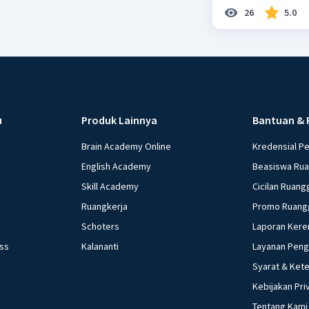
26
5.0
u
Produk Lainnya
Bantuan & 
Brain Academy Online
Kredensial P
English Academy
Beasiswa Ru
Skill Academy
Cicilan Ruang
Ruangkerja
Promo Ruang
Schoters
Laporan Kere
ess
Kalananti
Layanan Pen
Syarat & Ket
Kebijakan Pri
Tentang Kami