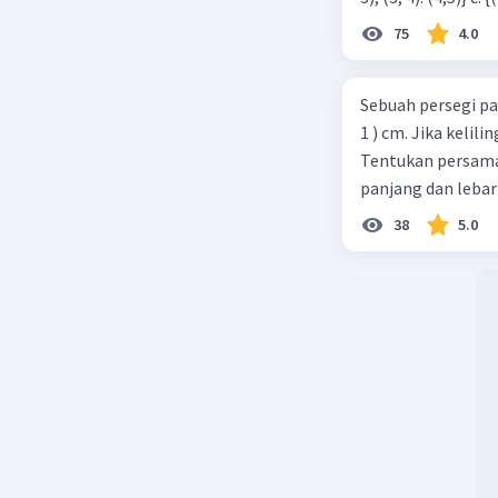
75
4.0
Sebuah persegi pa
1 ) cm. Jika kelil
Tentukan persamaa
panjang dan lebar
38
5.0