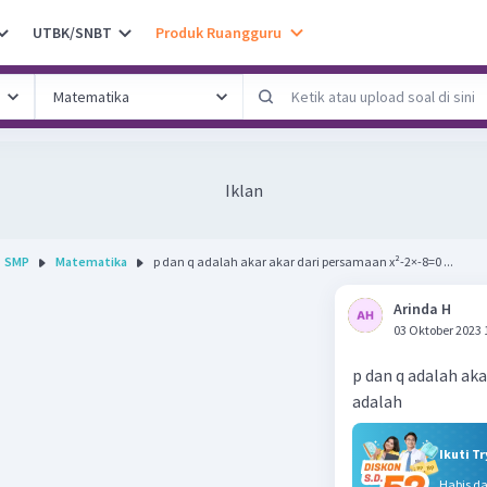
UTBK/SNBT
Produk Ruangguru
Iklan
SMP
Matematika
p dan q adalah akar akar dari persamaan x²-2×-8=0 ...
Arinda H
03 Oktober 2023 
p dan q adalah aka
adalah
Ikuti T
Habis d