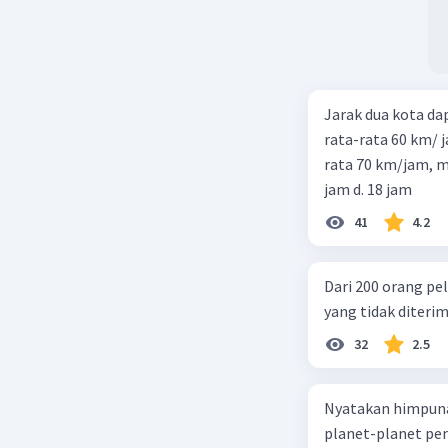
Jarak dua kota d
rata-rata 60 km/ 
rata 70 km/jam, maka waktu
jam d. 18 jam
41
4.2
Dari 200 orang pe
yang tidak diterima
32
2.5
Nyatakan himpuna
planet-planet pen