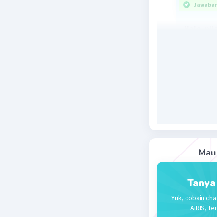
Jawaban 
Halo, nil
Berikut a
Beri R
Mau 
Sumber W
Tanya
03 Oktober 2
Yuk, cobain cha
Jawaban 
AiRIS, te