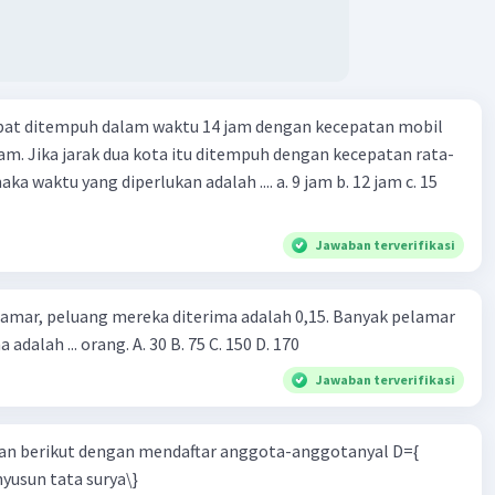
apat ditempuh dalam waktu 14 jam dengan kecepatan mobil
jam. Jika jarak dua kota itu ditempuh dengan kecepatan rata-
 yang diperlukan adalah .... a. 9 jam b. 12 jam c. 15
Jawaban terverifikasi
lamar, peluang mereka diterima adalah 0,15. Banyak pelamar
 adalah ... orang. A. 30 B. 75 C. 150 D. 170
Jawaban terverifikasi
n berikut dengan mendaftar anggota-anggotanyal D={
yusun tata surya\}