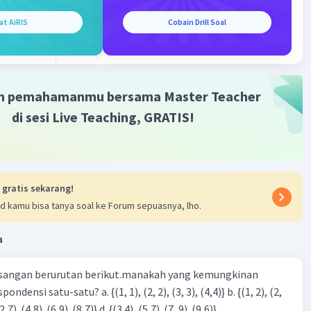
= 0
Iklan
at AiRIS
Cobain Drill Soal
2) = 0
x = -2
q = -2
q = 2(4) - (-2)
m pemahamanmu bersama Master Teacher
+ 2
10
di sesi Live Teaching, GRATIS!
 2p - q adalah 10
·
0.0
(
0
)
Balas
ating
 gratis sekarang!
d kamu bisa tanya soal ke Forum sepuasnya, lho.
a
sangan berurutan berikut.manakah yang kemungkinan
3), (3, 4). (4,5)} c. {(2,7). (4,8). (6,9). (8,7)} d. {(3.4), (5,7). (7, 9). (9,6)}